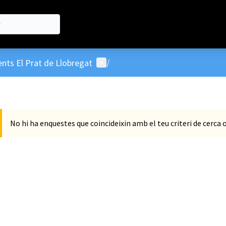
Menú d'usuari
nts El Prat de Llobregat
/
No hi ha enquestes que coincideixin amb el teu criteri de cerca 