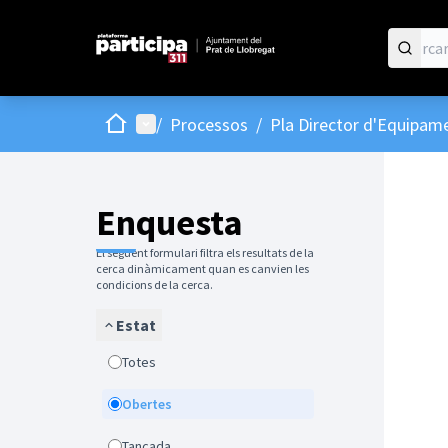
Inici
Menú principal
/
Processos
/
Pla Director d'Equipame
Enquesta
El següent formulari filtra els resultats de la
cerca dinàmicament quan es canvien les
condicions de la cerca.
Estat
Totes
Obertes
Tancada