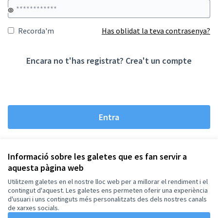
Recorda'm
Has oblidat la teva contrasenya?
Encara no t'has registrat?
Crea't un compte
Entra
Informació sobre les galetes que es fan servir a
aquesta pàgina web
Termes i condicions d'ús
Configuració de les galetes
Utilitzem galetes en el nostre lloc web per a millorar el rendiment i el
El Prat de Llobregat a X
El Prat de Llobregat a Instagram
contingut d'aquest. Les galetes ens permeten oferir una experiència
d'usuari i uns continguts més personalitzats des dels nostres canals
(Enllaç extern)
(Enllaç extern)
Català
de xarxes socials.
Triar la llengua
Elegir el idioma