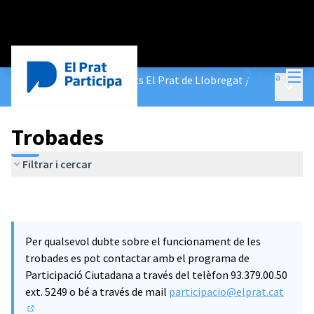
Menú
Entra
Pla Director d'Equipaments El Prat de Llobregat
/
Menú p
Trobades
Trobades
Filtrar i cercar
Per qualsevol dubte sobre el funcionament de les
trobades es pot contactar amb el programa de
Participació Ciutadana a través del telèfon 93.379.00.50
ext. 5249 o bé a través de mail
participacio@elprat.cat