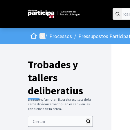
Inici
Menú principal
/
Processos
/
Pressupostos Participat
Trobades y
tallers
deliberatius
El següent formulari filtra els resultats de la
cerca dinàmicament quan es canvien les
condicions de la cerca.