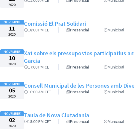
11:00 AM CET
Presencial
Municipal
2020
NOVEMBRE
Comissió El Prat Solidari
11
18:00 PM CET
Presencial
Municipal
2020
NOVEMBRE
Xat sobre els pressupostos participatius am
10
Garcia
2020
17:00 PM CET
Presencial
Municipal
NOVEMBRE
Consell Municipal de les Persones amb Dive
05
10:00 AM CET
Presencial
Municipal
2020
NOVEMBRE
Taula de Nova Ciutadania
02
18:00 PM CET
Presencial
Municipal
2020