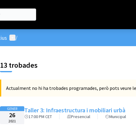
Menú d'usuari
ius
/
13 trobades
Actualment no hi ha trobades programades, però pots veure le
GENER
Taller 3: Infraestructura i mobiliari urbà
26
17:00 PM CET
Presencial
Municipal
2021