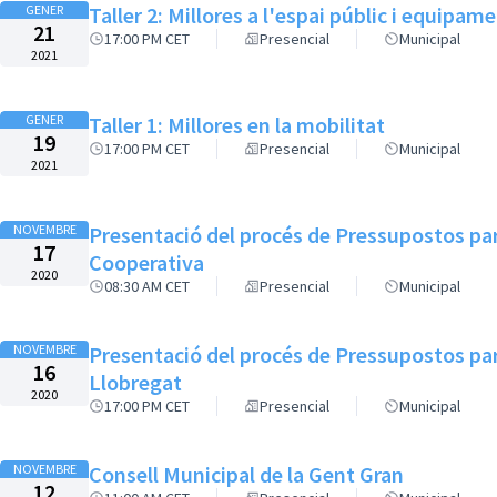
GENER
Taller 2: Millores a l'espai públic i equipam
21
17:00 PM CET
Presencial
Municipal
2021
GENER
Taller 1: Millores en la mobilitat
19
17:00 PM CET
Presencial
Municipal
2021
NOVEMBRE
Presentació del procés de Pressupostos part
17
Cooperativa
2020
08:30 AM CET
Presencial
Municipal
NOVEMBRE
Presentació del procés de Pressupostos part
16
Llobregat
2020
17:00 PM CET
Presencial
Municipal
NOVEMBRE
Consell Municipal de la Gent Gran
12