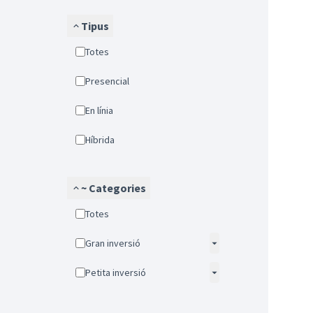
Tipus
Totes
Presencial
En línia
Híbrida
~ Categories
Totes
Gran inversió
Petita inversió