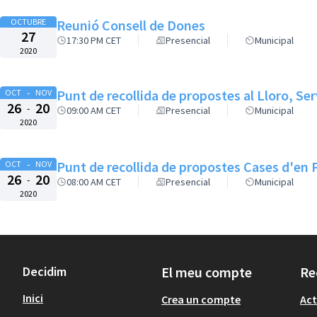
OCTUBRE
Reunió Consell de Dones
27
17:30 PM CET
Presencial
Municipal
2020
-
Punt de recollida de propostes al Lloro, Se
OCT
NOV
26
20
-
09:00 AM CET
Presencial
Municipal
2020
-
Punt de recollida de propostes Cases d'en 
OCT
NOV
26
20
-
08:00 AM CET
Presencial
Municipal
2020
Decidim
El meu compte
Re
Inici
Crea un compte
Act