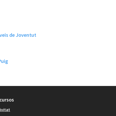
rveis de Joventut
Puig
cursos
ivitat