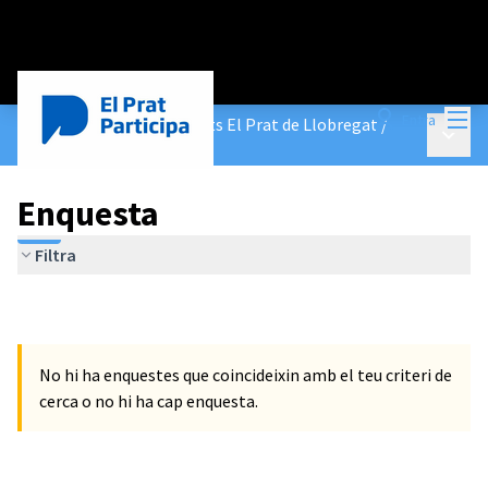
Menú
Entra
Pla Director d'Equipaments El Prat de Llobregat
/
Menú p
Enquesta
Enquesta
Filtra
No hi ha enquestes que coincideixin amb el teu criteri de
cerca o no hi ha cap enquesta.