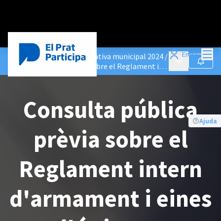
Menú
Entra
Consulta pública de normativa municipal 2024
/
Menú principa
Seguir
Consulta pública prèvia sobre el Reglament intern d'armament i eines d'ús intern
Consulta pública
Ajuda
prèvia sobre el
Reglament intern
d'armament i eines