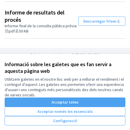
Informe de resultats del
procés
Descarregar fitxer
Informe final de la consulta pública prèvia
pdf
50 KB
Referència: pratdellobregat-PART-2024-08-1536
Informació sobre les galetes que es fan servir a
aquesta pàgina web
Termes i condicions d'ús
Configuració de les galetes
Utilitzem galetes en el nostre lloc web per a millorar el rendiment i el
El Prat de Llobregat a X
El Prat de Llobregat a Instagram
contingut d'aquest. Les galetes ens permeten oferir una experiència
d'usuari i uns continguts més personalitzats des dels nostres canals
(Enllaç extern)
(Enllaç extern)
Català
de xarxes socials.
Triar la llengua
Elegir el idioma
Acceptar totes
Acceptar només les essencials
Amb llicènc
(Enllaç exte
Configuració
(Enllaç extern)
Web creada amb
programari lliure
.
(Enllaç extern)