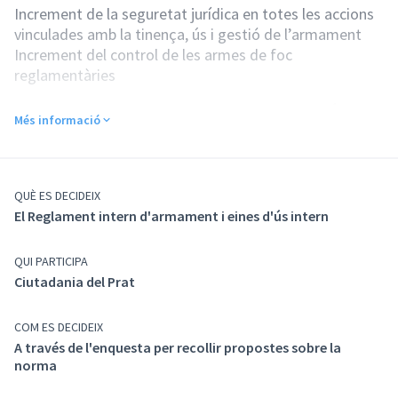
Increment de la seguretat jurídica en totes les accions
vinculades amb la tinença, ús i gestió de l’armament
Increment del control de les armes de foc
reglamentàries
Necessitat i oportunitat de la seva aprovació
Més informació
La necessita és la de garantir la seguretat jurídica de
totes les accions vinculades amb la tinença, ús i gestió
de l’armament i les eines dotades a la Policia Local.
L’oportunitat ve donada per l’aprovació del Reglament
QUÈ ES DECIDEIX
intern d’armament i eines d’ús policial, el qual pretén
El Reglament intern d'armament i eines d'ús intern
establir quines són les eines d’ús policial i les armes de
foc reglamentàries i regular la seva dotació, ús i
QUI PARTICIPA
control.
Ciutadania del Prat
Objectius del reglament
Regular els tipus d’armes de foc reglamentàries, les
COM ES DECIDEIX
armes particulars i les eines d’ús policial.
A través de l'enquesta per recollir propostes sobre la
norma
Disposar dels principis i justificació de l’ús de la força.
Establir les descripcions de les eines bàsiques d’ús