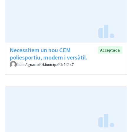
Necessitem un nou CEM
Acceptada
poliesportiu, modern i versàtil.
Lluís Aguado
Municipal
2
47