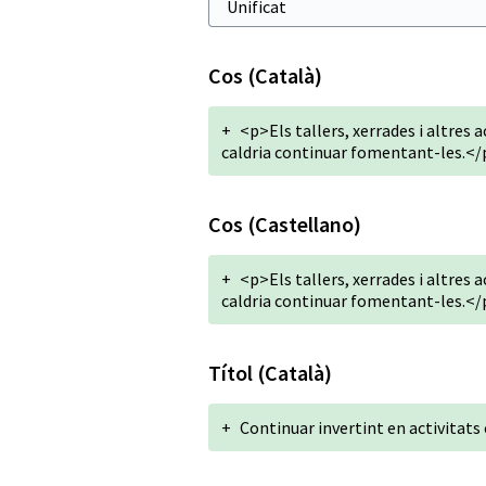
Cos (Català)
+
<p>Els tallers, xerrades i altres 
caldria continuar fomentant-les.</
Cos (Castellano)
+
<p>Els tallers, xerrades i altres 
caldria continuar fomentant-les.</
Títol (Català)
+
Continuar invertint en activitats 