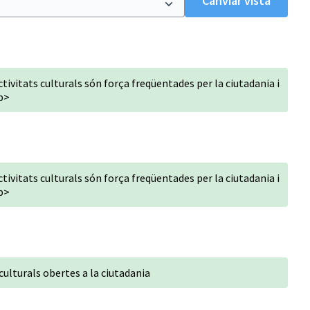
Canviar vista
activitats culturals són força freqüentades per la ciutadania i
p>
activitats culturals són força freqüentades per la ciutadania i
p>
culturals obertes a la ciutadania