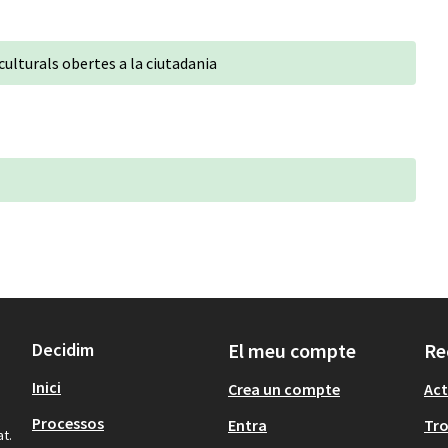
culturals obertes a la ciutadania
Decidim
El meu compte
Re
Inici
Crea un compte
Act
Processos
Entra
Tr
at.