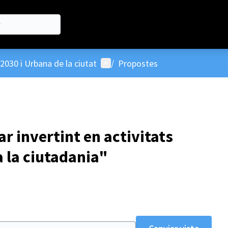
Menú d'usuari
2030 i Urbana de la ciutat
/
Propostes
r invertint en activitats
a la ciutadania"