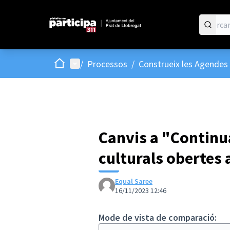
Inici
Menú principal
/
Processos
/
Construeix les Agendes 
Canvis a "Continua
culturals obertes 
Equal Saree
16/11/2023 12:46
Mode de vista de comparació: