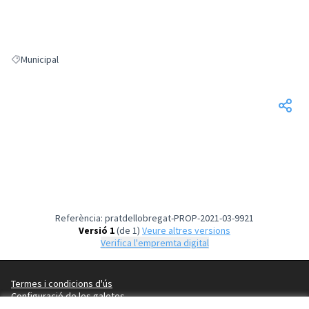
Municipal
Resultats en filtrar per: Municipal
Referència: pratdellobregat-PROP-2021-03-9921
Versió 1
(de 1)
veure altres versions
Verifica l'empremta digital
Termes i condicions d'ús
Configuració de les galetes
El Prat de Llobregat a X
El Prat de Llobregat a Instagram