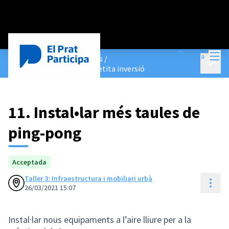
Menú
Entra
Pressupostos Participatius
/
Menú p
Votacions: propostes de petita inversió
11. Instal•lar més taules de
ping-pong
Acceptada
Taller 3: Infraestructura i mobiliari urbà
Cont
26/03/2021 15:07
Instal·lar nous equipaments a l’aire lliure per a la