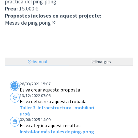
pràctica del ping-pong.
Preu:
15.000 €
Propostes incloses en aquest projecte:
Mesas de ping pong
(Enllaç extern)
Historial
Imatges
26/03/2021 15:07
Es va crear aquesta proposta
13/12/2022 07:06
Es va debatre a aquesta trobada:
Taller 3: Infraestructura i mobiliari
urbà
02/06/2025 14:00
Es va afegir a aquest resultat:
Instal•lar més taules de ping-pong