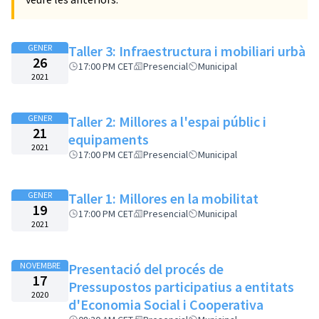
GENER
Taller 3: Infraestructura i mobiliari urbà
26
17:00 PM CET
Presencial
Municipal
2021
GENER
Taller 2: Millores a l'espai públic i
21
equipaments
2021
17:00 PM CET
Presencial
Municipal
GENER
Taller 1: Millores en la mobilitat
19
17:00 PM CET
Presencial
Municipal
2021
NOVEMBRE
Presentació del procés de
17
Pressupostos participatius a entitats
2020
d'Economia Social i Cooperativa