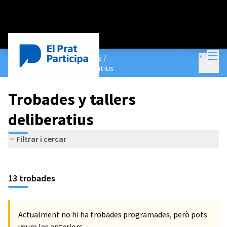
Menú
Entra
Pressupostos Participatius
/
Menú p
Trobades y tallers deliberatius
Trobades y tallers
deliberatius
Filtrar i cercar
13 trobades
Actualment no hi ha trobades programades, però pots
veure les anteriors.