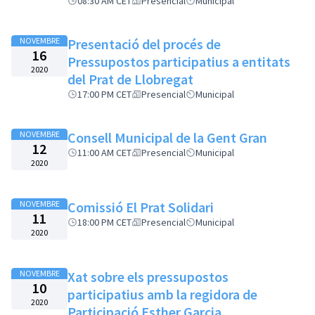
08:30 AM CET
Presencial
Municipal
NOVEMBRE
Presentació del procés de
16
Pressupostos participatius a entitats
2020
del Prat de Llobregat
17:00 PM CET
Presencial
Municipal
NOVEMBRE
Consell Municipal de la Gent Gran
12
11:00 AM CET
Presencial
Municipal
2020
NOVEMBRE
Comissió El Prat Solidari
11
18:00 PM CET
Presencial
Municipal
2020
NOVEMBRE
Xat sobre els pressupostos
10
participatius amb la regidora de
2020
Participació Esther Garcia