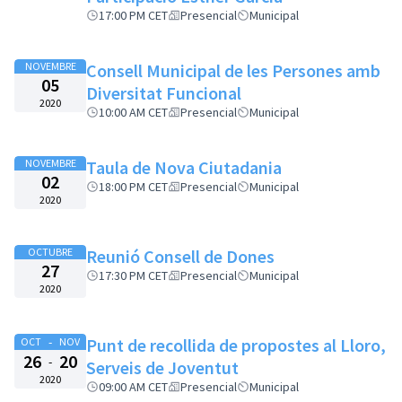
17:00 PM CET
Presencial
Municipal
NOVEMBRE
Consell Municipal de les Persones amb
05
Diversitat Funcional
2020
10:00 AM CET
Presencial
Municipal
NOVEMBRE
Taula de Nova Ciutadania
02
18:00 PM CET
Presencial
Municipal
2020
OCTUBRE
Reunió Consell de Dones
27
17:30 PM CET
Presencial
Municipal
2020
-
Punt de recollida de propostes al Lloro,
OCT
NOV
26
20
-
Serveis de Joventut
2020
09:00 AM CET
Presencial
Municipal