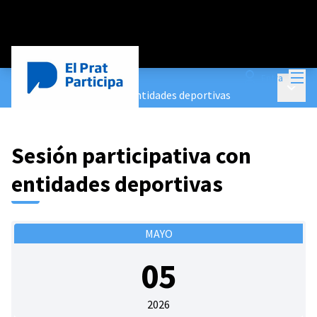
Menú
Entra
Encuentros
/
Menú p
Sesión participativa con entidades deportivas
Sesión participativa con
entidades deportivas
MAYO
05
2026