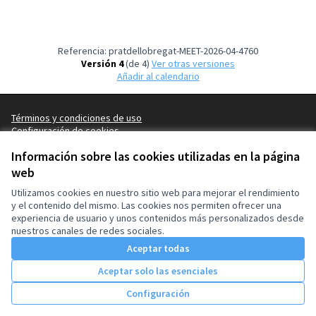
Referencia: pratdellobregat-MEET-2026-04-4760
Versión 4
(de 4)
ver otras versiones
Añadir al calendario
Términos y condiciones de uso
Configuración de cookies
El Prat de Llobregat en X
El Prat de Llobregat en Instagram
Información sobre las cookies utilizadas en la página
(Enlace externo)
(Enlace externo)
web
Castellano
Triar la llengua
Elegir el idioma
Utilizamos cookies en nuestro sitio web para mejorar el rendimiento
y el contenido del mismo. Las cookies nos permiten ofrecer una
experiencia de usuario y unos contenidos más personalizados desde
Con licenci
(Enlace exte
nuestros canales de redes sociales.
(Enlace externo)
Web creada con
software libre
.
Aceptar todas
(Enlace externo)
Aceptar solo las esenciales
Unirse al encuentro
Configuración