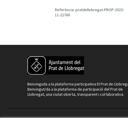
Referència: pratdellobregat-PROP-2023-
11-22760
Benvinguda a la plataforma participativa El Prat de Llobreg
Benvingut/da a la plataforma de participació del Prat de
Llobregat, una ciutat oberta, transparent i col·laborativa.
Termes i condicions d'ús
Configuració de les galetes