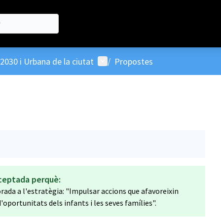
Menú d'usuari
2030 i Urbana de la ciutat
/
Propostes
ceptada perquè:
ada a l'estratègia: "Impulsar accions que afavoreixin
d'oportunitats dels infants i les seves famílies".