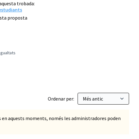
 aquesta trobada:
estudiants
esta proposta
igualtats
: Reducció de les desigualtats
Ordenar per:
ts en aquests moments, només les administradores poden