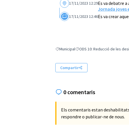
Es va debatre a
17/11/2023 12:29
Jornada joves 
Es va crear aqu
17/11/2023 12:46
Municipal
ODS 10: Reducció de les des
Resultats en filtrar per: Municipal
Resultats en filtrar per: ODS 10
Compartir
0 comentaris
Els comentaris estan deshabilita
respondre o publicar-ne de nous.