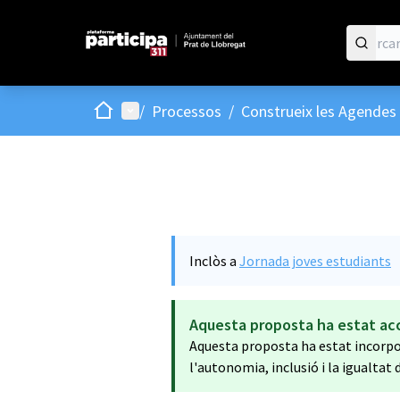
Inici
Menú principal
/
Processos
/
Construeix les Agendes 
Inclòs a
Jornada joves estudiants
Aquesta proposta ha estat ac
Aquesta proposta ha estat incorpor
l'autonomia, inclusió i la igualtat 