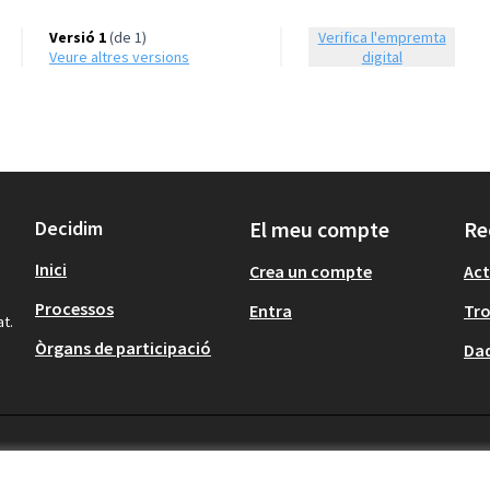
Versió 1
(de 1)
Verifica l'empremta
veure altres versions
digital
Decidim
El meu compte
Re
Inici
Crea un compte
Act
Processos
Entra
Tr
at.
Òrgans de participació
Dad