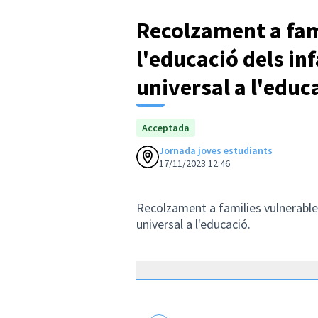
Recolzament a fami
l'educació dels inf
universal a l'educ
Acceptada
Jornada joves estudiants
17/11/2023 12:46
Recolzament a families vulnerables 
universal a l'educació.