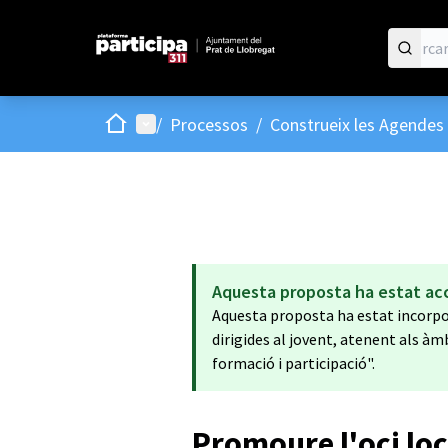
Inici
Menú principal
/
Processos
/
Construeix les Agendes 
Aquesta proposta ha estat ac
Aquesta proposta ha estat incorpor
dirigides al jovent, atenent als àmb
formació i participació".
Promoure l'oci loc