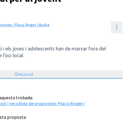
postes: Plaça Roger i Badia
Contr
i i els joves i adolescents han de marxar fora del
l'oci local.
Historial
 aquesta trobada:
ió i recollida de propostes: Plaça Roger i
esta proposta