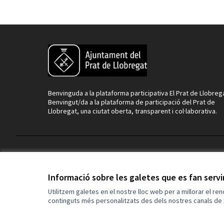
Benvinguda a la plataforma participativa El Prat de Llobreg
Benvingut/da a la plataforma de participació del Prat de
Llobregat, una ciutat oberta, transparent i col·laborativa.
Termes i condicions d'ús
Configuració de les galetes
Informació sobre les galetes que es fan serv
Utilitzem galetes en el nostre lloc web per a millorar el re
continguts més personalitzats des dels nostres canals de 
(Enllaç extern)
Web creada amb
programari lliure
.
(Enllaç extern)