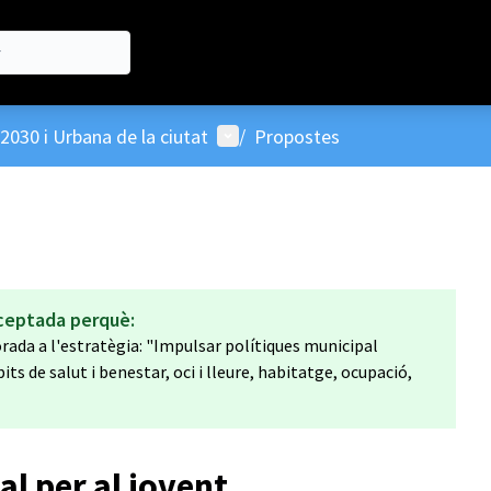
Menú d'usuari
2030 i Urbana de la ciutat
/
Propostes
ceptada perquè:
ada a l'estratègia: "Impulsar polítiques municipal
its de salut i benestar, oci i lleure, habitatge, ocupació,
al per al jovent