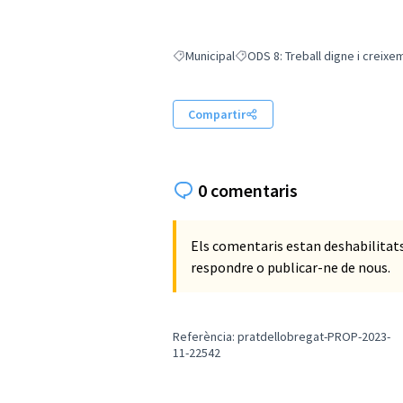
Municipal
ODS 8: Treball digne i creix
Resultats en filtrar per: Municipal
Resultats en filtrar per: ODS 8:
Compartir
0 comentaris
Els comentaris estan deshabilita
respondre o publicar-ne de nous.
Referència: pratdellobregat-PROP-2023-
11-22542