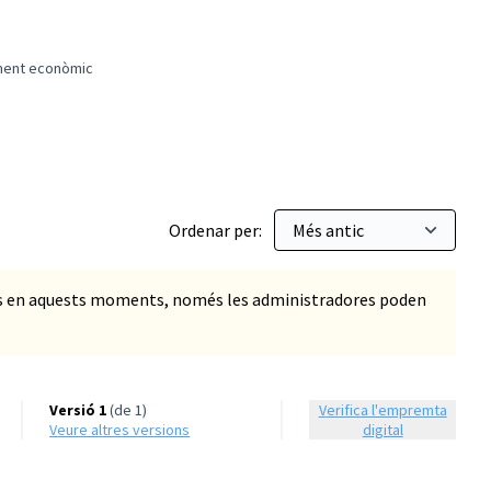
ement econòmic
 Treball digne i creixement econòmic
Ordenar per:
ts en aquests moments, només les administradores poden
Versió 1
(de 1)
Verifica l'empremta
veure altres versions
digital