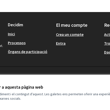
Decidim
El meu compte
Re
Inici
Crea un compte
Act
Processos
Entra
Tr
at.
Òrgans de participació
Dad
ir a aquesta pàgina web
ndiment i el contingut d'aquest. Les galetes ens permeten oferir una experièn
xarxes socials.