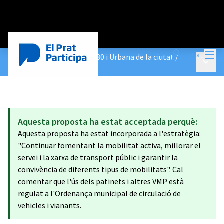
Menú
Entra
Construeix les Agendes 2030 i Urbana de la ciutat
/
Menú p
Propostes
Aquesta proposta ha estat acceptada perquè:
Aquesta proposta ha estat incorporada a l'estratègia:
"Continuar fomentant la mobilitat activa, millorar el
servei i la xarxa de transport públic i garantir la
convivència de diferents tipus de mobilitats". Cal
comentar que l'ús dels patinets i altres VMP està
regulat a l'Ordenança municipal de circulació de
vehicles i vianants.