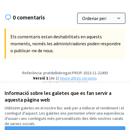
0 comentaris
Els comentaris estan deshabilitats en aquests
moments, només les administradores poden respondre
o publicar-ne de nous.
Referència: pratdellobregat-PROP-2023-11-22493
Versió 1
(de 1)
veure altres versions
Verifica l'empremta digital
Informació sobre les galetes que es fan servir a
aquesta pàgina web
Termes i condicions d'ús
Configuració de les galetes
Utilitzem galetes en el nostre lloc web per a millorar el rendiment i el
El Prat de Llobregat a X
El Prat de Llobregat a Instagram
contingut d'aquest. Les galetes ens permeten oferir una experiència
d'usuari i uns continguts més personalitzats des dels nostres canals
(Enllaç extern)
(Enllaç extern)
Català
de xarxes socials.
Triar la llengua
Elegir el idioma