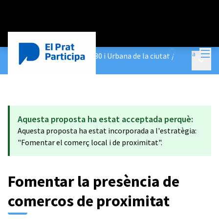
Menú
Entra
Construeix les Agendes 2030 i Urbana de la ciutat
/
Menú p
Propostes
Aquesta proposta ha estat acceptada perquè:
Aquesta proposta ha estat incorporada a l'estratègia:
"Fomentar el comerç local i de proximitat".
Fomentar la presència de
comercos de proximitat