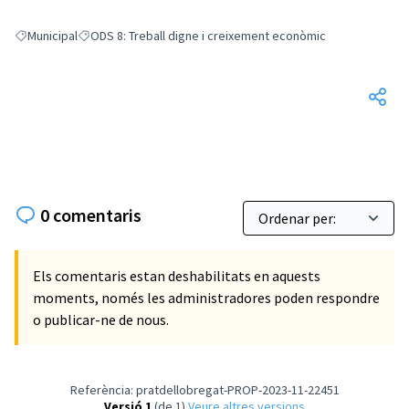
Municipal
ODS 8: Treball digne i creixement econòmic
Resultats en filtrar per: Municipal
Resultats en filtrar per: ODS 8: Treball digne i creixement ec
0 comentaris
Els comentaris estan deshabilitats en aquests
moments, només les administradores poden respondre
o publicar-ne de nous.
Referència: pratdellobregat-PROP-2023-11-22451
Versió 1
(de 1)
veure altres versions