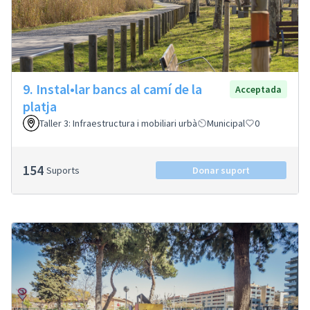
9. Instal•lar bancs al camí de la
Acceptada
platja
Taller 3: Infraestructura i mobiliari urbà
Municipal
0
154
Suports
Donar suport