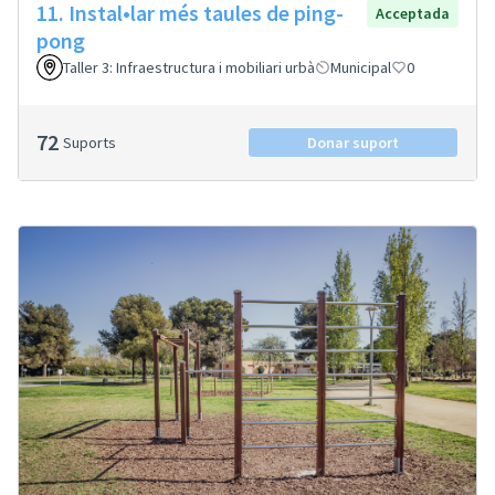
11. Instal•lar més taules de ping-
Acceptada
pong
Taller 3: Infraestructura i mobiliari urbà
Municipal
0
72
Suports
Donar suport