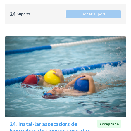
24
Suports
Donar suport
24. Instal•lar assecadors de
Acceptada