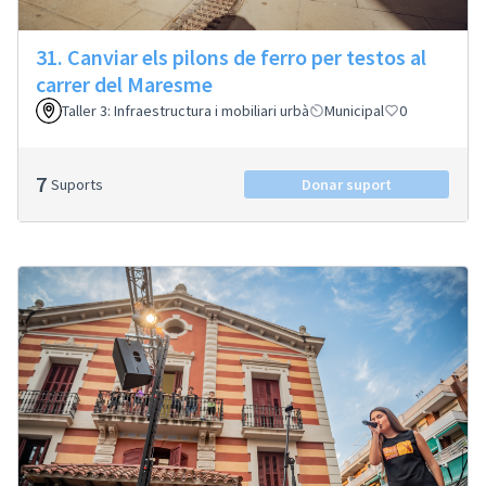
31. Canviar els pilons de ferro per testos al
carrer del Maresme
Taller 3: Infraestructura i mobiliari urbà
Municipal
0
7
Suports
Donar suport