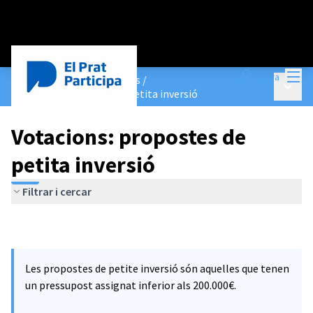
Menú
Entra
Pressupostos Participatius
/
Menú p
Votacions: propostes de petita inversió
Votacions: propostes de
petita inversió
Filtrar i cercar
Les propostes de petite inversió són aquelles que tenen
un pressupost assignat inferior als 200.000€.