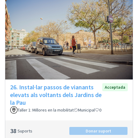
26. Instal·lar passos de vianants
Acceptada
elevats als voltants dels Jardins de
la Pau
Taller 1: Millores en la mobilitat
Municipal
0
38
Suports
Donar suport