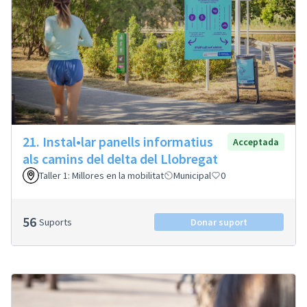
21. Instal•lar panells informatius
Acceptada
als camins del delta del Llobregat
Taller 1: Millores en la mobilitat
Municipal
0
56
Suports
Donar suport