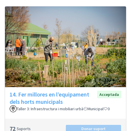
14. Fer millores en l’equipament
Acceptada
dels horts municipals
Taller 3: Infraestructura i mobiliari urbà
Municipal
0
72
Suports
Donar suport