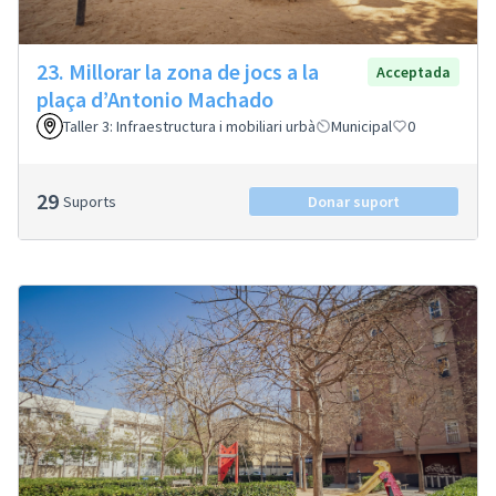
23. Millorar la zona de jocs a la
Acceptada
plaça d’Antonio Machado
Taller 3: Infraestructura i mobiliari urbà
Municipal
0
29
Suports
Donar suport