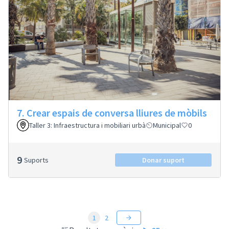
7. Crear espais de conversa lliures de mòbils
Taller 3: Infraestructura i mobiliari urbà
Municipal
0
9
Suports
Donar suport
1
2