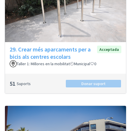
29. Crear més aparcaments per a
Acceptada
bicis als centres escolars
Taller 1: Millores en la mobilitat
Municipal
0
51
Suports
Donar suport