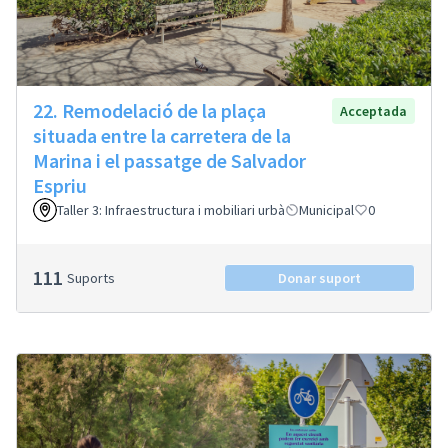
22. Remodelació de la plaça
Acceptada
situada entre la carretera de la
Marina i el passatge de Salvador
Espriu
Taller 3: Infraestructura i mobiliari urbà
Municipal
0
111
Suports
Donar suport