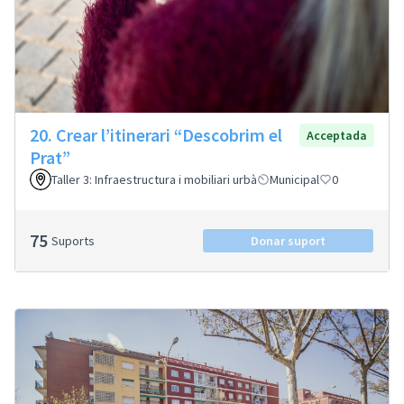
20. Crear l’itinerari “Descobrim el
Acceptada
Prat”
Taller 3: Infraestructura i mobiliari urbà
Municipal
0
75
Suports
Donar suport