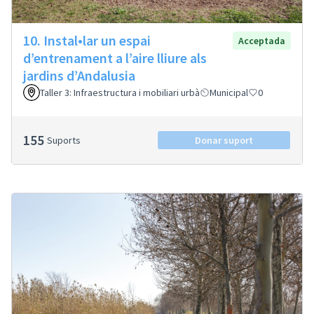
10. Instal•lar un espai
Acceptada
d’entrenament a l’aire lliure als
jardins d’Andalusia
Taller 3: Infraestructura i mobiliari urbà
Municipal
0
155
Suports
Donar suport