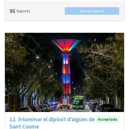
95
Suports
Donar suport
12. Il•luminar el dipòsit d’aigües de
Acceptada
Sant Cosme