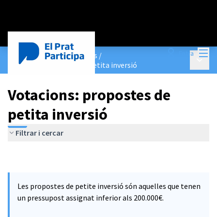
Menú
Entra
Pressupostos Participatius
/
Menú p
Votacions: propostes de petita inversió
Votacions: propostes de
petita inversió
Filtrar i cercar
Les propostes de petite inversió són aquelles que tenen
un pressupost assignat inferior als 200.000€.