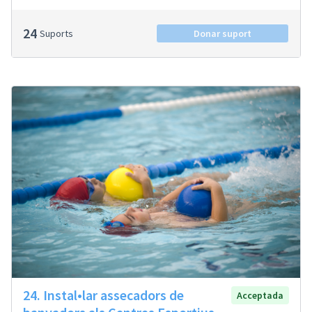
24
Suports
Donar suport
24. Instal•lar assecadors de
Acceptada