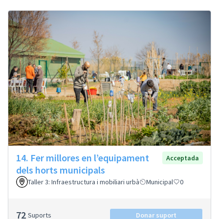
14. Fer millores en l’equipament
Acceptada
dels horts municipals
Taller 3: Infraestructura i mobiliari urbà
Municipal
0
72
Suports
Donar suport