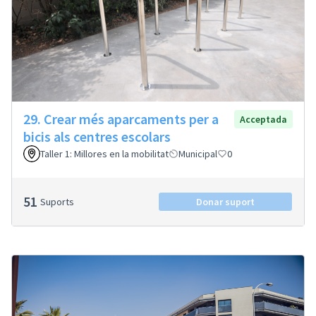
29. Crear més aparcaments per a
Acceptada
bicis als centres escolars
Taller 1: Millores en la mobilitat
Municipal
0
51
Suports
Donar suport