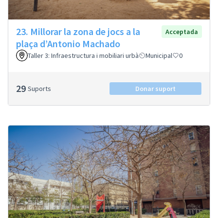
23. Millorar la zona de jocs a la
Acceptada
plaça d’Antonio Machado
Taller 3: Infraestructura i mobiliari urbà
Municipal
0
29
Suports
Donar suport