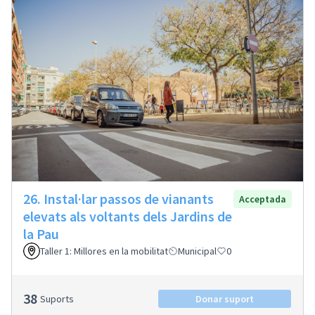
26. Instal·lar passos de vianants
Acceptada
elevats als voltants dels Jardins de
la Pau
Taller 1: Millores en la mobilitat
Municipal
0
38
Suports
Donar suport