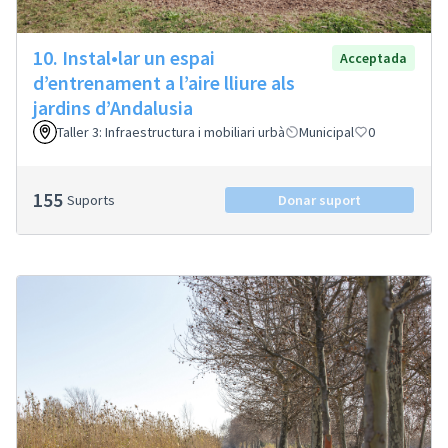
10. Instal•lar un espai
Acceptada
d’entrenament a l’aire lliure als
jardins d’Andalusia
Taller 3: Infraestructura i mobiliari urbà
Municipal
0
155
Suports
Donar suport