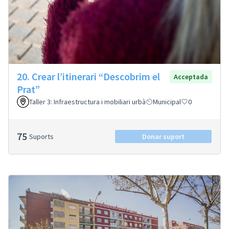
20. Crear l’itinerari “Descobrim el
Acceptada
Prat”
Taller 3: Infraestructura i mobiliari urbà
Municipal
0
75
Suports
Donar suport