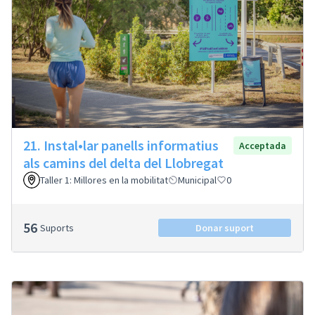
21. Instal•lar panells informatius
Acceptada
als camins del delta del Llobregat
Taller 1: Millores en la mobilitat
Municipal
0
56
Suports
Donar suport