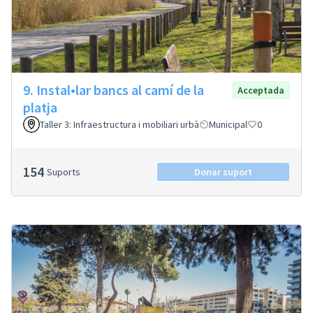
9. Instal•lar bancs al camí de la
Acceptada
platja
Taller 3: Infraestructura i mobiliari urbà
Municipal
0
154
Suports
Donar suport