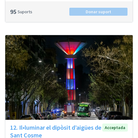
95
Suports
Donar suport
12. Il•luminar el dipòsit d’aigües de
Acceptada
Sant Cosme