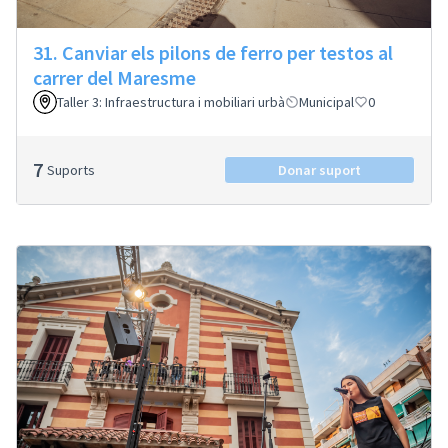
31. Canviar els pilons de ferro per testos al
carrer del Maresme
Taller 3: Infraestructura i mobiliari urbà
Municipal
0
7
Suports
Donar suport