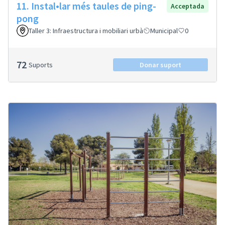
11. Instal•lar més taules de ping-
Acceptada
pong
Taller 3: Infraestructura i mobiliari urbà
Municipal
0
72
Suports
Donar suport