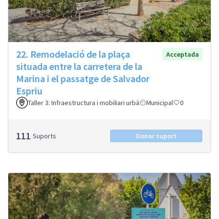
22. Remodelació de la plaça
Acceptada
situada entre la carretera de la
Marina i el passatge de Salvador
Espriu
Taller 3: Infraestructura i mobiliari urbà
Municipal
0
111
Suports
Donar suport