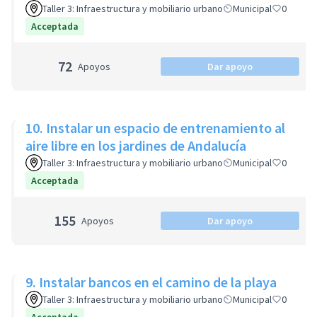
Taller 3: Infraestructura y mobiliario urbano
Municipal
0
Acceptada
72
Apoyos
Dar apoyo
10. Instalar un espacio de entrenamiento al
aire libre en los jardines de Andalucía
Taller 3: Infraestructura y mobiliario urbano
Municipal
0
Acceptada
155
Apoyos
Dar apoyo
9. Instalar bancos en el camino de la playa
Taller 3: Infraestructura y mobiliario urbano
Municipal
0