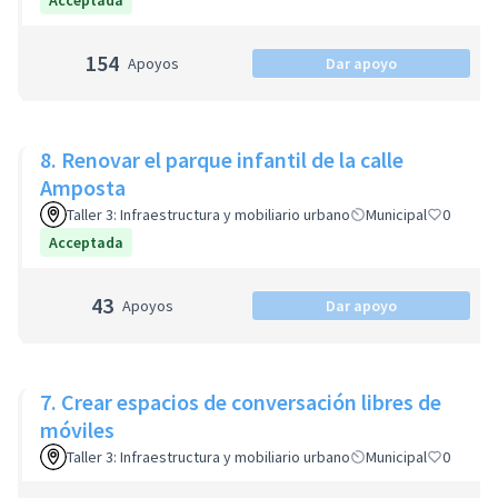
Acceptada
154
Apoyos
Dar apoyo
8. Renovar el parque infantil de la calle
Amposta
Taller 3: Infraestructura y mobiliario urbano
Municipal
0
Acceptada
43
Apoyos
Dar apoyo
7. Crear espacios de conversación libres de
móviles
Taller 3: Infraestructura y mobiliario urbano
Municipal
0