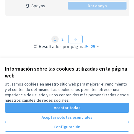
9
Apoyos
Dar apoyo
1
2
Resultados por página:
25
Información sobre las cookies utilizadas en la página
web
Términos y condiciones de uso
Configuración de cookies
Utilizamos cookies en nuestro sitio web para mejorar el rendimiento
El Prat de Llobregat en X
El Prat de Llobregat en Instagram
y el contenido del mismo. Las cookies nos permiten ofrecer una
experiencia de usuario y unos contenidos más personalizados desde
(Enlace externo)
(Enlace externo)
Castellano
nuestros canales de redes sociales.
Triar la llengua
Elegir el idioma
Aceptar todas
Aceptar solo las esenciales
Con licenci
(Enlace exte
Configuración
(Enlace externo)
Web creada con
software libre
.
(Enlace externo)