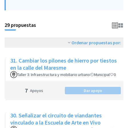
29 propuestas
Ordenar propuestas por:
31. Cambiar los pilones de hierro por tiestos
en la calle del Maresme
Taller 3: Infraestructura y mobiliario urbano
Municipal
0
7
Apoyos
Dar apoyo
30. Señalizar el circuito de viandantes
vinculado a la Escuela de Arte en Vivo