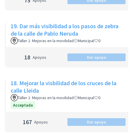
75
Apoyos
Dar apoyo
19. Dar más visibilidad a los pasos de zebra
de la calle de Pablo Neruda
Taller 1: Mejoras en la movilidad
Municipal
0
18
Apoyos
Dar apoyo
18. Mejorar la visbilidad de los cruces de la
calle Lleida
Taller 1: Mejoras en la movilidad
Municipal
0
Acceptada
167
Apoyos
Dar apoyo