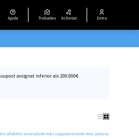
Ajuda
Trobades
Activitat
Entra
supost assignat inferior als 200.000€.
dre alfabètic invers)
Amb més seguidores
Amb més autores