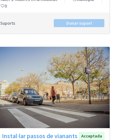
0
Suports
Donar suport
. Instal·lar passos de vianants
Acceptada