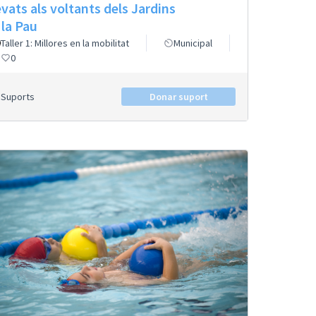
evats als voltants dels Jardins
 la Pau
Taller 1: Millores en la mobilitat
Municipal
0
Suports
Donar suport