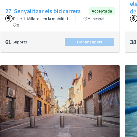
el
27. Senyalitzar els bicicarrers
de
Acceptada
Taller 1: Millores en la mobilitat
Municipal
0
61
38
Suports
Donar suport