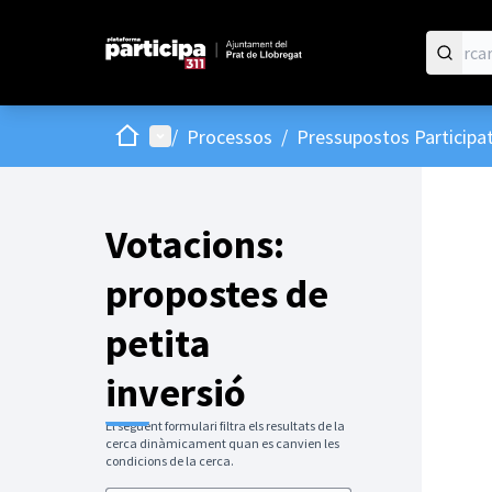
Inici
Menú principal
/
Processos
/
Pressupostos Participat
Votacions:
propostes de
petita
inversió
El següent formulari filtra els resultats de la
cerca dinàmicament quan es canvien les
condicions de la cerca.