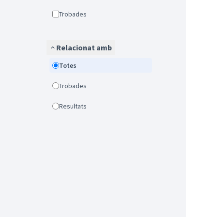
Trobades
Relacionat amb
Totes
Trobades
Resultats