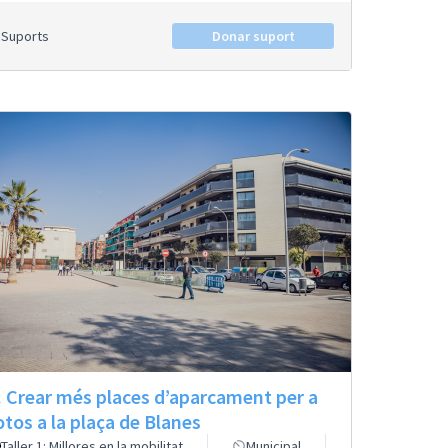
Suports
Donar suport
. Crear més places d’aparcament per a
tos a la plaça de Blanes
Taller 1: Millores en la mobilitat
Municipal