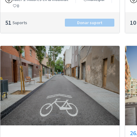
0
51
10
Suports
Donar suport
26