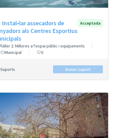
. Instal•lar assecadors de
Acceptada
nyadors als Centres Esportius
nicipals
Taller 2: Millores a l'espai públic i equipaments
Municipal
0
Suports
Donar suport