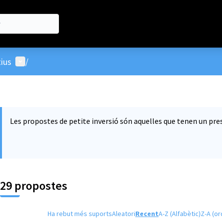
Menú d'usuari
ius
/
Les propostes de petite inversió són aquelles que tenen un pres
29 propostes
Ha rebut més suports
Aleatori
Recent
A-Z (Alfabètic)
Z-A (or