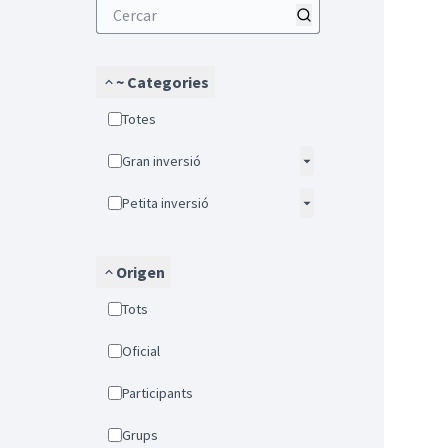
~ Categories
Totes
Gran inversió
Petita inversió
Origen
Tots
Oficial
Participants
Grups