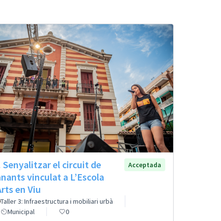
. Senyalitzar el circuit de
Acceptada
anants vinculat a L’Escola
Arts en Viu
Taller 3: Infraestructura i mobiliari urbà
Municipal
0