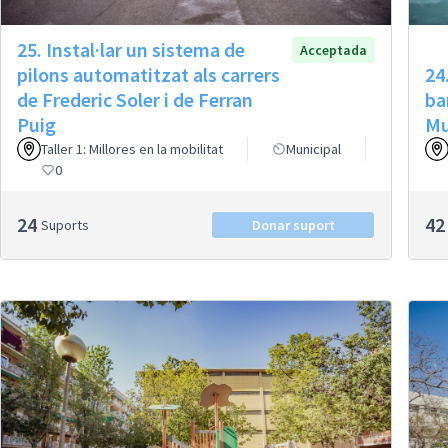
25. Instal·lar un sistema de
Acceptada
pilons automatitzat als carrers
24
de Frederic Soler i de Ferran
ba
Puig
Mu
Taller 1: Millores en la mobilitat
Municipal
0
24
42
Suports
Donar suport