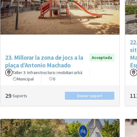
22
si
23. Millorar la zona de jocs a la
Ma
Acceptada
plaça d’Antonio Machado
Es
Taller 3: Infraestructura i mobiliari urbà
Municipal
0
29
11
Suports
Donar suport