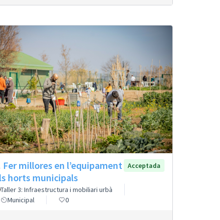
. Fer millores en l’equipament
Acceptada
ls horts municipals
Taller 3: Infraestructura i mobiliari urbà
Municipal
0