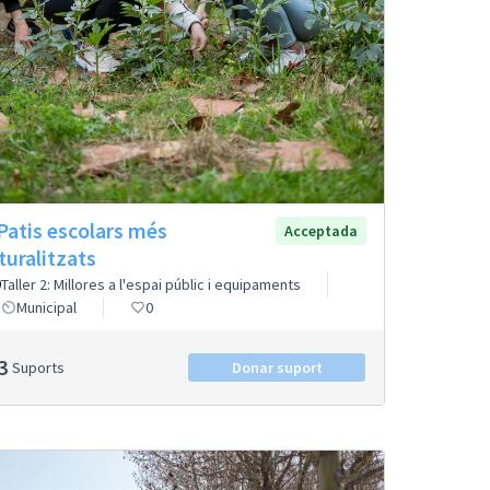
 Patis escolars més
Acceptada
turalitzats
Taller 2: Millores a l'espai públic i equipaments
Municipal
0
3
Suports
Donar suport