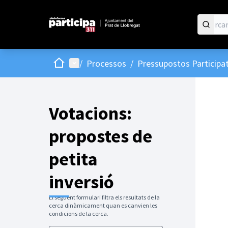
Inici
Menú principal
/
Processos
/
Pressupostos Participat
Votacions:
propostes de
petita
inversió
El següent formulari filtra els resultats de la
cerca dinàmicament quan es canvien les
condicions de la cerca.