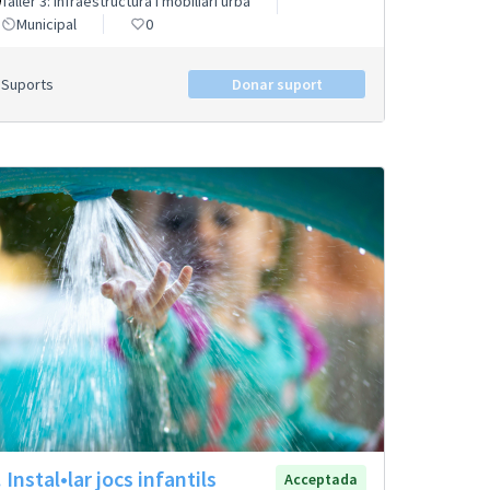
Taller 3: Infraestructura i mobiliari urbà
Municipal
0
Suports
Donar suport
 Instal•lar jocs infantils
Acceptada