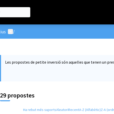
Menú d'usuari
ius
/
Les propostes de petite inversió són aquelles que tenen un pres
29 propostes
Ha rebut més suports
Aleatori
Recent
A-Z (Alfabètic)
Z-A (ordr