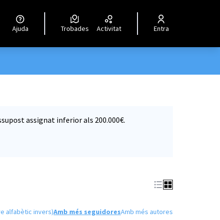
Ajuda
Trobades
Activitat
Entra
supost assignat inferior als 200.000€.
e alfabètic invers)
Amb més seguidores
Amb més autores