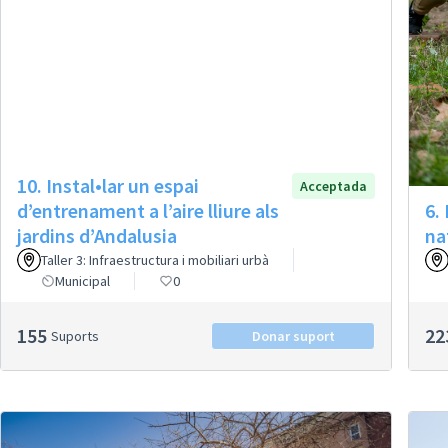
10. Instal•lar un espai
Acceptada
d’entrenament a l’aire lliure als
6.
jardins d’Andalusia
na
Taller 3: Infraestructura i mobiliari urbà
Municipal
0
155
22
Suports
Donar suport