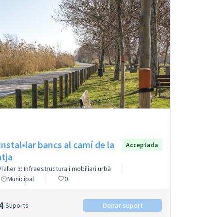
 Instal•lar bancs al camí de la
Acceptada
atja
Taller 3: Infraestructura i mobiliari urbà
Municipal
0
4
Suports
Donar suport