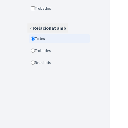
Trobades
Relacionat amb
Totes
Trobades
Resultats