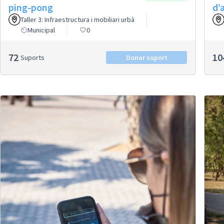
ping-pong
d’
Taller 3: Infraestructura i mobiliari urbà
Municipal
0
72
10
Suports
Donar suport