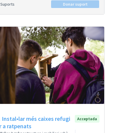
Suports
Donar suport
. Instal•lar més caixes refugi
Acceptada
r a ratpenats