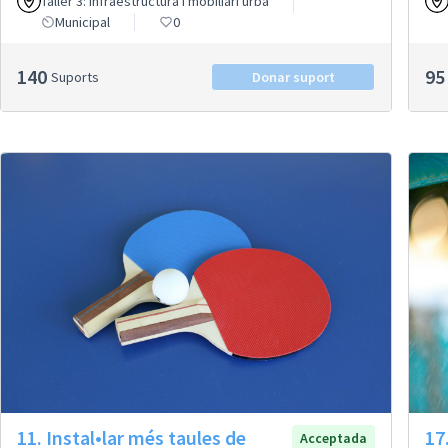
Taller 3: Infraestructura i mobiliari urbà
Municipal
0
140
95
Suports
Donar suport
11. Instal•lar més taules de
17.
Acceptada