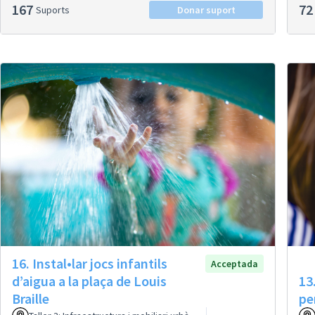
167
72
Suports
Donar suport
16. Instal•lar jocs infantils
Acceptada
d’aigua a la plaça de Louis
13
Braille
pe