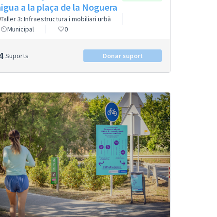
aigua a la plaça de la Noguera
Taller 3: Infraestructura i mobiliari urbà
Municipal
0
4
Suports
Donar suport