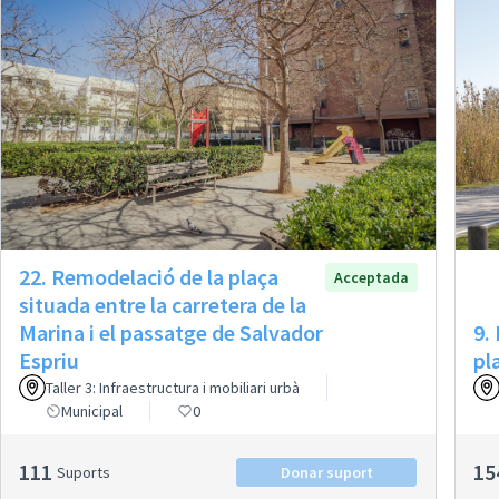
22. Remodelació de la plaça
Acceptada
situada entre la carretera de la
Marina i el passatge de Salvador
9.
Espriu
pl
Taller 3: Infraestructura i mobiliari urbà
Municipal
0
111
15
Suports
Donar suport