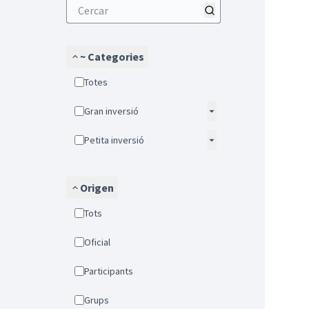
~ Categories
Totes
Gran inversió
Petita inversió
Origen
Tots
Oficial
Participants
Grups