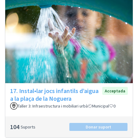
17. Instal•lar jocs infantils d’aigua
Acceptada
a la plaça de la Noguera
Taller 3: Infraestructura i mobiliari urbà
Municipal
0
104
Suports
Donar suport