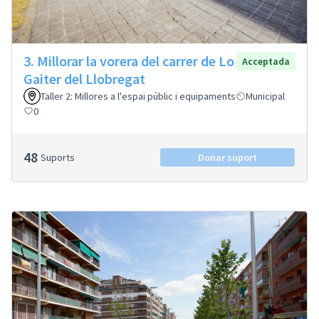
3. Millorar la vorera del carrer de Lo
Acceptada
Gaiter del Llobregat
Taller 2: Millores a l'espai públic i equipaments
Municipal
0
48
Suports
Donar suport