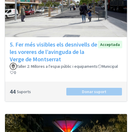
5. Fer més visibles els desnivells de
Acceptada
les voreres de l’avinguda de la
Verge de Montserrat
Taller 2: Millores a l'espai públic i equipaments
Municipal
0
44
Suports
Donar suport