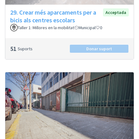
29. Crear més aparcaments per a
Acceptada
bicis als centres escolars
Taller 1: Millores en la mobilitat
Municipal
0
51
Suports
Donar suport