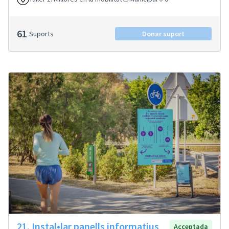
61
Suports
Donar suport
21. Instal•lar panells informatius
Acceptada