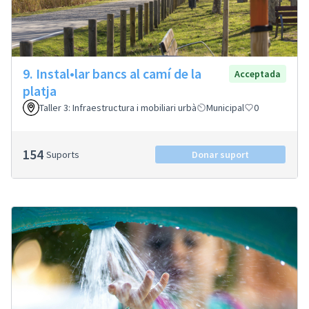
9. Instal•lar bancs al camí de la
Acceptada
platja
Taller 3: Infraestructura i mobiliari urbà
Municipal
0
154
Suports
Donar suport