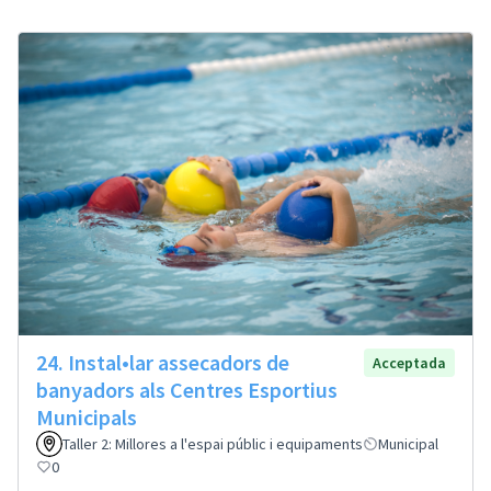
24. Instal•lar assecadors de
Acceptada
banyadors als Centres Esportius
Municipals
Taller 2: Millores a l'espai públic i equipaments
Municipal
0