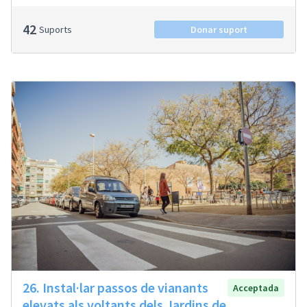
42
Suports
Donar suport
26. Instal·lar passos de vianants
Acceptada
elevats als voltants dels Jardins de