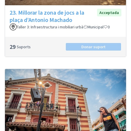
23. Millorar la zona de jocs a la
Acceptada
plaça d’Antonio Machado
Taller 3: Infraestructura i mobiliari urbà
Municipal
0
29
Suports
Donar suport