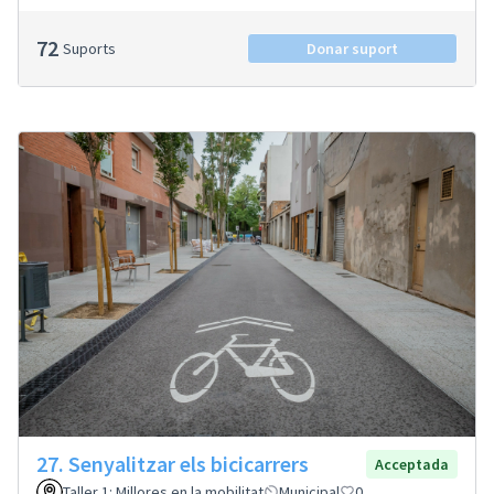
72
Suports
Donar suport
27. Senyalitzar els bicicarrers
Acceptada
Taller 1: Millores en la mobilitat
Municipal
0