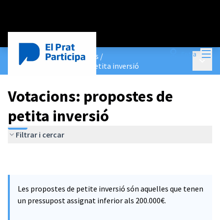
Menú
Entra
Pressupostos Participatius
/
Menú p
Votacions: propostes de petita inversió
Votacions: propostes de
petita inversió
Filtrar i cercar
Les propostes de petite inversió són aquelles que tenen
un pressupost assignat inferior als 200.000€.