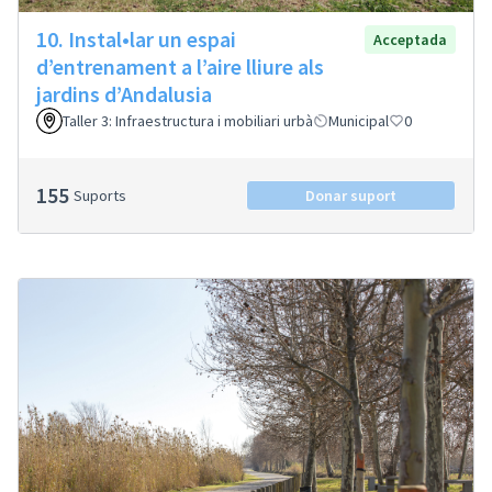
10. Instal•lar un espai
Acceptada
d’entrenament a l’aire lliure als
jardins d’Andalusia
Taller 3: Infraestructura i mobiliari urbà
Municipal
0
155
Suports
Donar suport