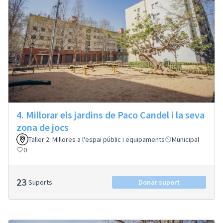
4. Millorar els jardins de Paco Candel i la seva
zona de jocs
Taller 2: Millores a l'espai públic i equipaments
Municipal
0
23
Suports
Donar suport