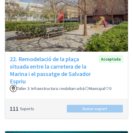
22. Remodelació de la plaça
Acceptada
situada entre la carretera de la
Marina i el passatge de Salvador
Espriu
Taller 3: Infraestructura i mobiliari urbà
Municipal
0
111
Suports
Donar suport