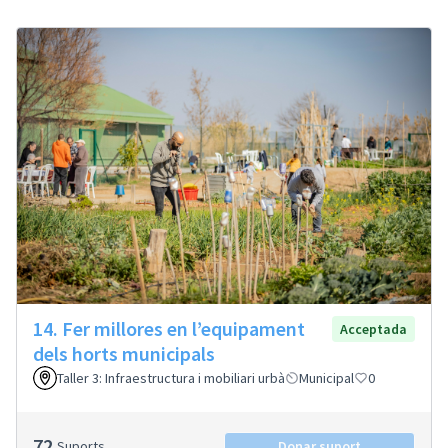
14. Fer millores en l’equipament
Acceptada
dels horts municipals
Taller 3: Infraestructura i mobiliari urbà
Municipal
0
72
Suports
Donar suport