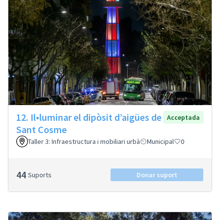
12. Il•luminar el dipòsit d’aigües de
Acceptada
Sant Cosme
Taller 3: Infraestructura i mobiliari urbà
Municipal
0
44
Suports
Donar suport