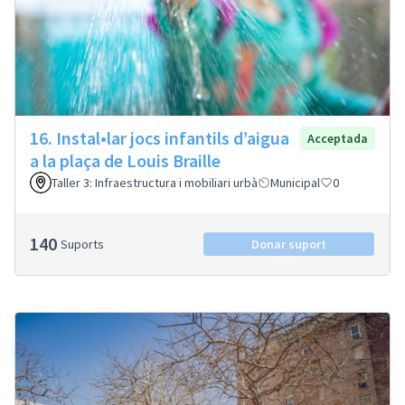
16. Instal•lar jocs infantils d’aigua
Acceptada
a la plaça de Louis Braille
Taller 3: Infraestructura i mobiliari urbà
Municipal
0
140
Suports
Donar suport