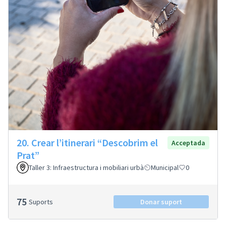
20. Crear l’itinerari “Descobrim el
Acceptada
Prat”
Taller 3: Infraestructura i mobiliari urbà
Municipal
0
75
Suports
Donar suport