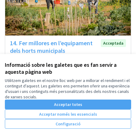
14. Fer millores en l’equipament
Acceptada
dels horts municipals
Taller 3: Infraestructura i mobiliari urbà
Municipal
0
Informació sobre les galetes que es fan servir a
aquesta pàgina web
72
Suports
Donar suport
Utilitzem galetes en el nostre lloc web per a millorar el rendiment i el
contingut d'aquest. Les galetes ens permeten oferir una experiència
d'usuari i uns continguts més personalitzats des dels nostres canals
de xarxes socials.
Acceptar totes
1
2
Acceptar només les essencials
Resultats per pàgina:
25
Configuració