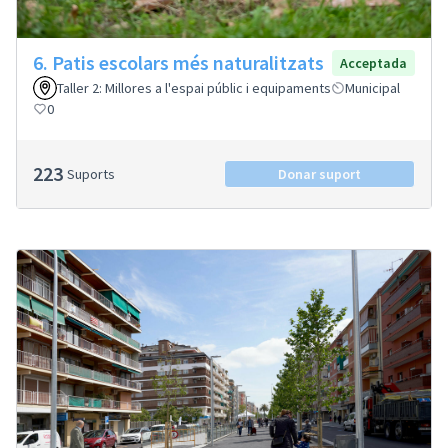
6. Patis escolars més naturalitzats
Acceptada
Taller 2: Millores a l'espai públic i equipaments
Municipal
0
223
Suports
Donar suport