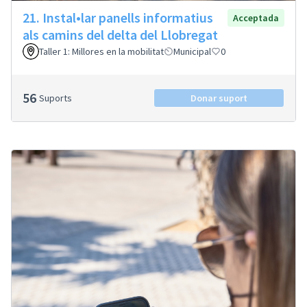
21. Instal•lar panells informatius
Acceptada
als camins del delta del Llobregat
Taller 1: Millores en la mobilitat
Municipal
0
56
Suports
Donar suport