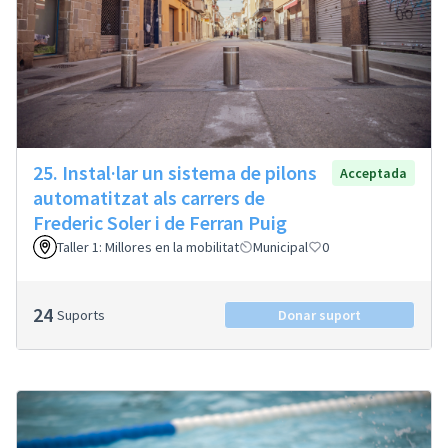
25. Instal·lar un sistema de pilons
Acceptada
automatitzat als carrers de
Frederic Soler i de Ferran Puig
Taller 1: Millores en la mobilitat
Municipal
0
24
Suports
Donar suport