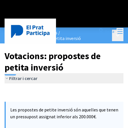
Menú
Entra
Pressupostos Participatius
/
Menú p
Votacions: propostes de petita inversió
Votacions: propostes de
petita inversió
Filtrar i cercar
Les propostes de petite inversió són aquelles que tenen
un pressupost assignat inferior als 200.000€.