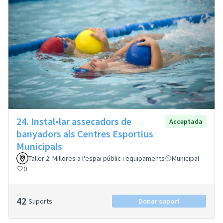
24. Instal•lar assecadors de
Acceptada
banyadors als Centres Esportius
Municipals
Taller 2: Millores a l'espai públic i equipaments
Municipal
0
42
Suports
Donar suport