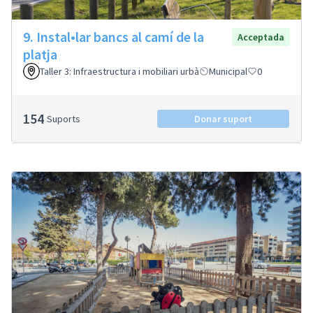
9. Instal•lar bancs al camí de la
Acceptada
platja
Taller 3: Infraestructura i mobiliari urbà
Municipal
0
154
Suports
Donar suport