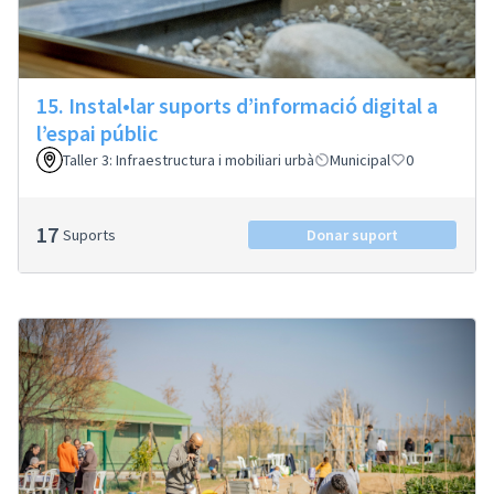
15. Instal•lar suports d’informació digital a
l’espai públic
Taller 3: Infraestructura i mobiliari urbà
Municipal
0
17
Suports
Donar suport