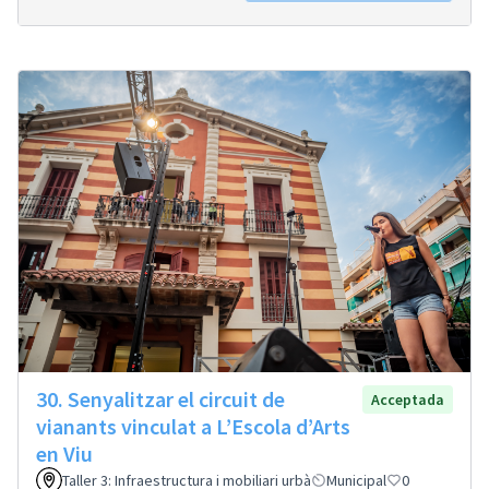
30. Senyalitzar el circuit de
Acceptada
vianants vinculat a L’Escola d’Arts
en Viu
Taller 3: Infraestructura i mobiliari urbà
Municipal
0