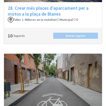
28. Crear més places d’aparcament per a
motos a la plaça de Blanes
Taller 1: Millores en la mobilitat
Municipal
0
10
Suports
Donar suport