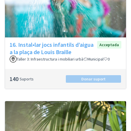
16. Instal•lar jocs infantils d’aigua
Acceptada
a la plaça de Louis Braille
Taller 3: Infraestructura i mobiliari urbà
Municipal
0
140
Suports
Donar suport