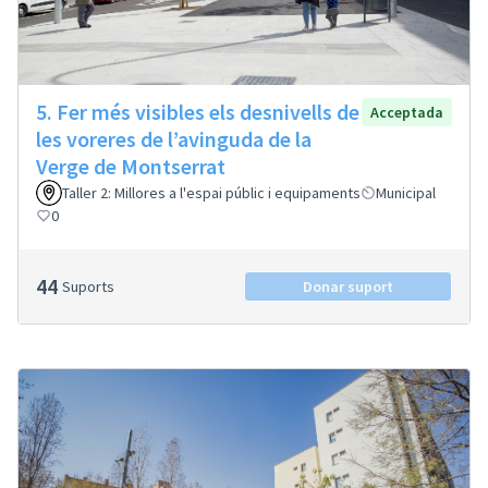
5. Fer més visibles els desnivells de
Acceptada
les voreres de l’avinguda de la
Verge de Montserrat
Taller 2: Millores a l'espai públic i equipaments
Municipal
0
44
Suports
Donar suport