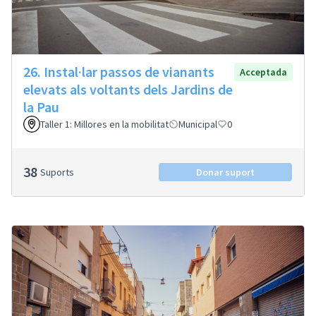
26. Instal·lar passos de vianants
Acceptada
elevats als voltants dels Jardins de
la Pau
Taller 1: Millores en la mobilitat
Municipal
0
38
Suports
Donar suport