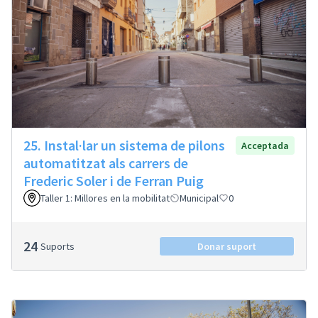
25. Instal·lar un sistema de pilons
Acceptada
automatitzat als carrers de
Frederic Soler i de Ferran Puig
Taller 1: Millores en la mobilitat
Municipal
0
24
Suports
Donar suport