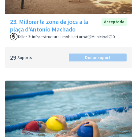
23. Millorar la zona de jocs a la
Acceptada
plaça d’Antonio Machado
Taller 3: Infraestructura i mobiliari urbà
Municipal
0
29
Suports
Donar suport