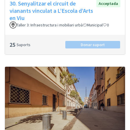
30. Senyalitzar el circuit de
Acceptada
vianants vinculat a L’Escola d’Arts
en Viu
Taller 3: Infraestructura i mobiliari urbà
Municipal
0
25
Suports
Donar suport