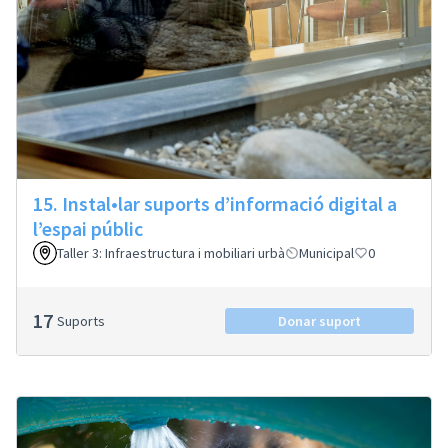
15. Instal•lar suports d’informació digital a
l’espai públic
Taller 3: Infraestructura i mobiliari urbà
Municipal
0
17
Suports
Donar suport