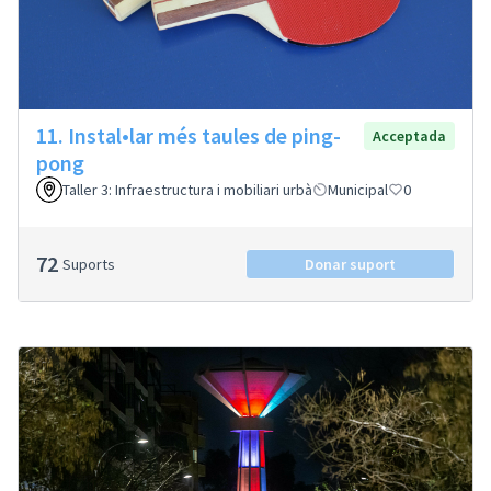
11. Instal•lar més taules de ping-
Acceptada
pong
Taller 3: Infraestructura i mobiliari urbà
Municipal
0
72
Suports
Donar suport