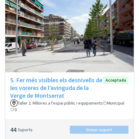
5. Fer més visibles els desnivells de
Acceptada
les voreres de l’avinguda de la
Verge de Montserrat
Taller 2: Millores a l'espai públic i equipaments
Municipal
0
44
Suports
Donar suport