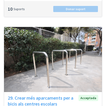
10
Suports
Donar suport
29. Crear més aparcaments per a
Acceptada
bicis als centres escolars