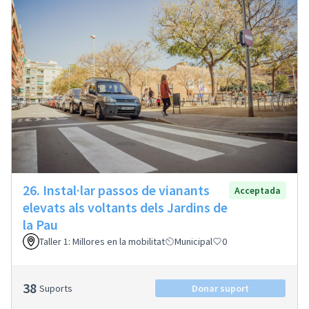
26. Instal·lar passos de vianants
Acceptada
elevats als voltants dels Jardins de
la Pau
Taller 1: Millores en la mobilitat
Municipal
0
38
Suports
Donar suport