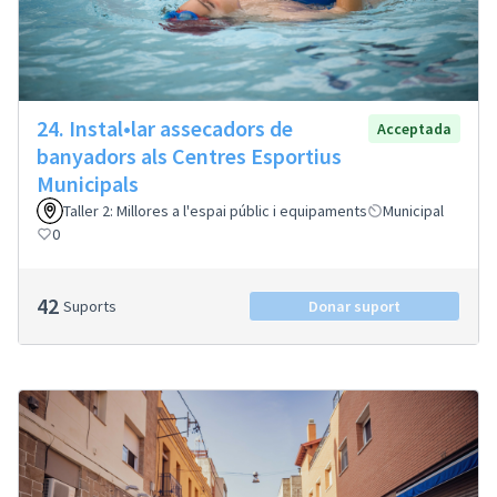
24. Instal•lar assecadors de
Acceptada
banyadors als Centres Esportius
Municipals
Taller 2: Millores a l'espai públic i equipaments
Municipal
0
42
Suports
Donar suport