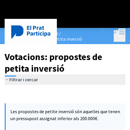
Menú
Entra
Pressupostos Participatius
/
Menú p
Votacions: propostes de petita inversió
Votacions: propostes de
petita inversió
Filtrar i cercar
Les propostes de petite inversió són aquelles que tenen
un pressupost assignat inferior als 200.000€.