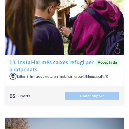
13. Instal•lar més caixes refugi per
Acceptada
a ratpenats
Taller 3: Infraestructura i mobiliari urbà
Municipal
0
95
Suports
Donar suport