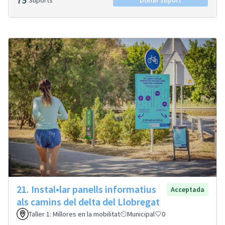
Suports
Donar suport
21. Instal•lar panells informatius
Acceptada
als camins del delta del Llobregat
Taller 1: Millores en la mobilitat
Municipal
0