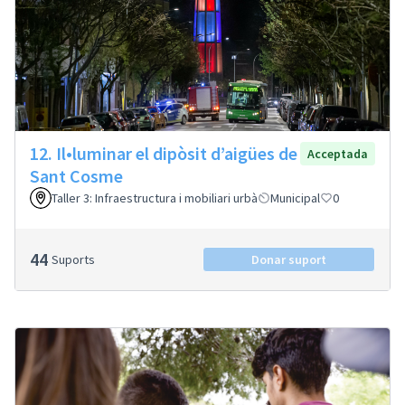
12. Il•luminar el dipòsit d’aigües de
Acceptada
Sant Cosme
Taller 3: Infraestructura i mobiliari urbà
Municipal
0
44
Suports
Donar suport