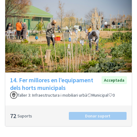
14. Fer millores en l’equipament
Acceptada
dels horts municipals
Taller 3: Infraestructura i mobiliari urbà
Municipal
0
72
Suports
Donar suport