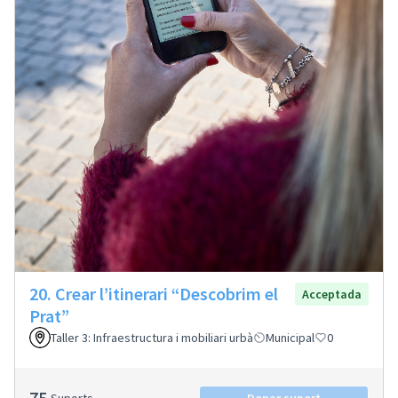
20. Crear l’itinerari “Descobrim el
Acceptada
Prat”
Taller 3: Infraestructura i mobiliari urbà
Municipal
0
75