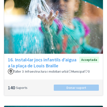
16. Instal•lar jocs infantils d’aigua
Acceptada
a la plaça de Louis Braille
Taller 3: Infraestructura i mobiliari urbà
Municipal
0
140
Suports
Donar suport