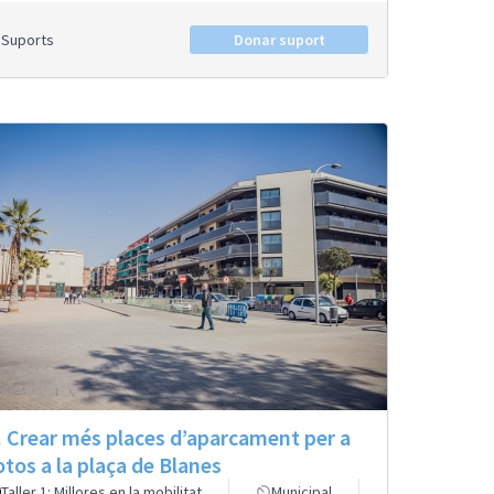
Suports
Donar suport
. Crear més places d’aparcament per a
tos a la plaça de Blanes
Taller 1: Millores en la mobilitat
Municipal