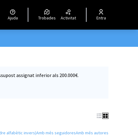
Ajuda
Trobades
Activitat
Entra
supost assignat inferior als 200.000€.
dre alfabètic invers)
Amb més seguidores
Amb més autores