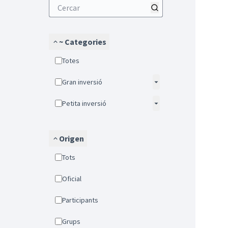
~ Categories
Totes
Gran inversió
Petita inversió
Origen
Tots
Oficial
Participants
Grups