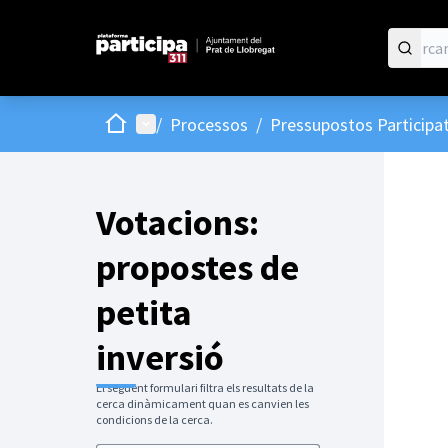
Inici
Menú principal
/
Processos
/
Pressupostos Participat
Votacions:
propostes de
petita
inversió
El següent formulari filtra els resultats de la
cerca dinàmicament quan es canvien les
condicions de la cerca.