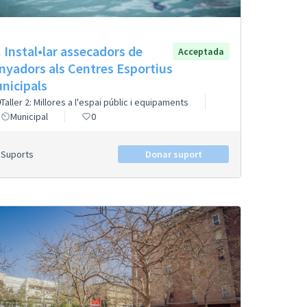
. Instal•lar assecadors de
Acceptada
nyadors als Centres Esportius
nicipals
Taller 2: Millores a l'espai públic i equipaments
Municipal
0
Suports
Donar suport