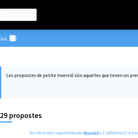
Menú d'usuari
ius
/
Les propostes de petite inversió són aquelles que tenen un pres
29 propostes
Ha rebut més suports
Aleatori
Recent
A-Z (Alfabètic)
Z-A (or