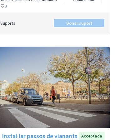
0
Suports
Donar suport
. Instal·lar passos de vianants
Acceptada