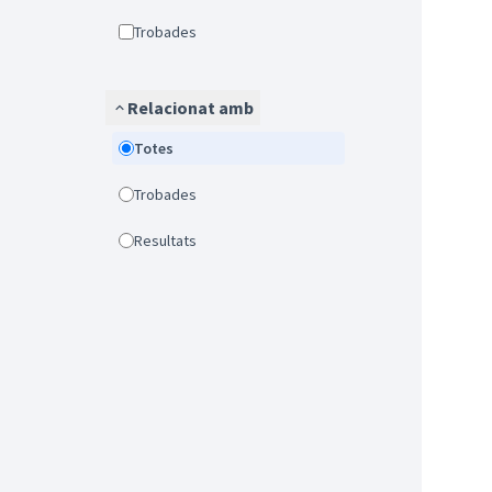
Trobades
Relacionat amb
Totes
Trobades
Resultats