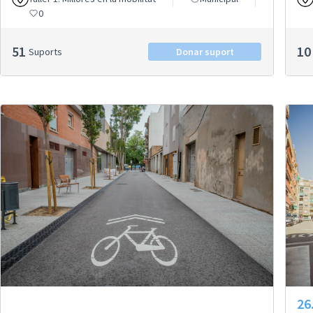
0
51
10
Suports
Donar suport
26