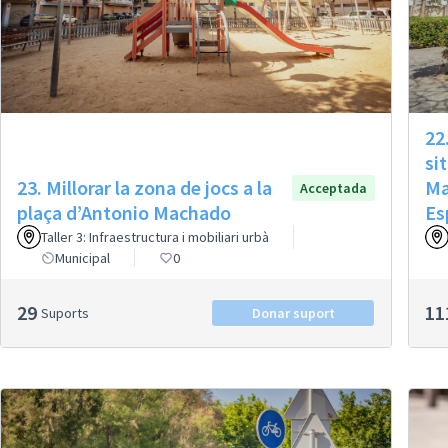
22
si
23. Millorar la zona de jocs a la
Ma
Acceptada
plaça d’Antonio Machado
Es
Taller 3: Infraestructura i mobiliari urbà
Municipal
0
29
11
Suports
Donar suport