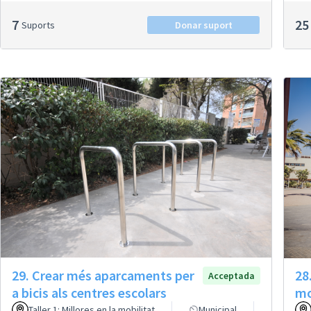
7
25
Suports
Donar suport
29. Crear més aparcaments per
28
Acceptada
a bicis als centres escolars
mo
Taller 1: Millores en la mobilitat
Municipal