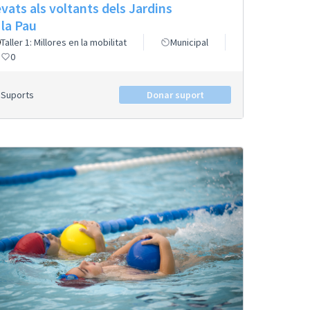
evats als voltants dels Jardins
 la Pau
Taller 1: Millores en la mobilitat
Municipal
0
Suports
Donar suport