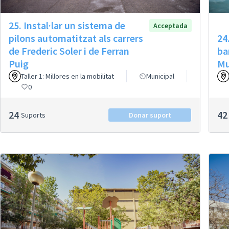
25. Instal·lar un sistema de
Acceptada
pilons automatitzat als carrers
24
de Frederic Soler i de Ferran
ba
Puig
Mu
Taller 1: Millores en la mobilitat
Municipal
0
24
42
Suports
Donar suport