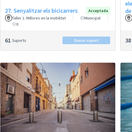
el
27. Senyalitzar els bicicarrers
de
Acceptada
Taller 1: Millores en la mobilitat
Municipal
0
61
38
Suports
Donar suport