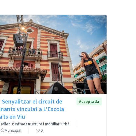
. Senyalitzar el circuit de
Acceptada
anants vinculat a L’Escola
Arts en Viu
Taller 3: Infraestructura i mobiliari urbà
Municipal
0