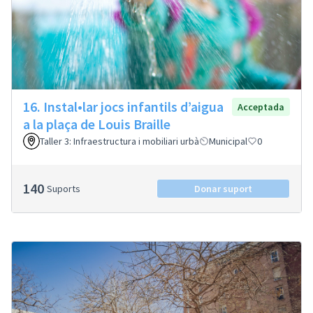
16. Instal•lar jocs infantils d’aigua
Acceptada
a la plaça de Louis Braille
Taller 3: Infraestructura i mobiliari urbà
Municipal
0
140
Suports
Donar suport