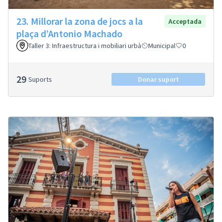
23. Millorar la zona de jocs a la
Acceptada
plaça d’Antonio Machado
Taller 3: Infraestructura i mobiliari urbà
Municipal
0
29
Suports
Donar suport