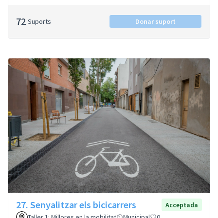
72
Suports
Donar suport
27. Senyalitzar els bicicarrers
Acceptada
Taller 1: Millores en la mobilitat
Municipal
0