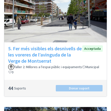
5. Fer més visibles els desnivells de
Acceptada
les voreres de l’avinguda de la
Verge de Montserrat
Taller 2: Millores a l'espai públic i equipaments
Municipal
0
44
Suports
Donar suport