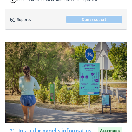
61
Suports
Donar suport
21. Instal•lar panells informatius
Acceptada