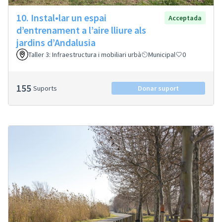
10. Instal•lar un espai
Acceptada
d’entrenament a l’aire lliure als
jardins d’Andalusia
Taller 3: Infraestructura i mobiliari urbà
Municipal
0
155
Suports
Donar suport