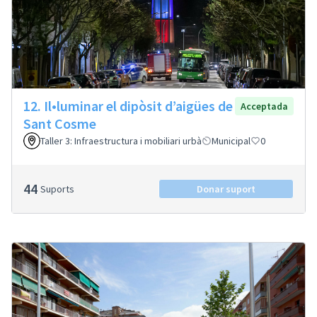
12. Il•luminar el dipòsit d’aigües de
Acceptada
Sant Cosme
Taller 3: Infraestructura i mobiliari urbà
Municipal
0
44
Suports
Donar suport