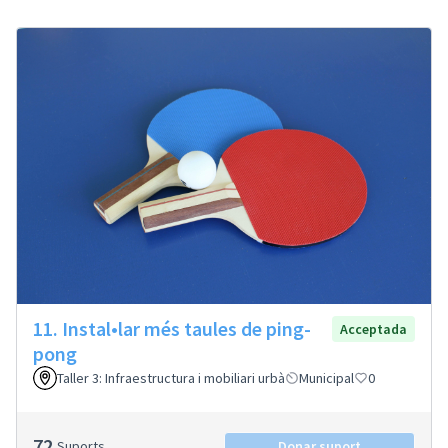
11. Instal•lar més taules de ping-
Acceptada
pong
Taller 3: Infraestructura i mobiliari urbà
Municipal
0
72
Suports
Donar suport