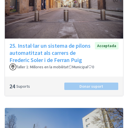
25. Instal·lar un sistema de pilons
Acceptada
automatitzat als carrers de
Frederic Soler i de Ferran Puig
Taller 1: Millores en la mobilitat
Municipal
0
24
Suports
Donar suport