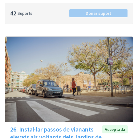
42
Suports
Donar suport
26. Instal·lar passos de vianants
Acceptada
elevats als voltants dels Jardins de