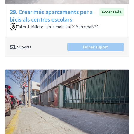
29. Crear més aparcaments per a
Acceptada
bicis als centres escolars
Taller 1: Millores en la mobilitat
Municipal
0
51
Suports
Donar suport