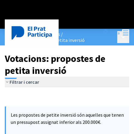
Menú
Entra
Pressupostos Participatius
/
Menú p
Votacions: propostes de petita inversió
Votacions: propostes de
petita inversió
Filtrar i cercar
Les propostes de petite inversió són aquelles que tenen
un pressupost assignat inferior als 200.000€.