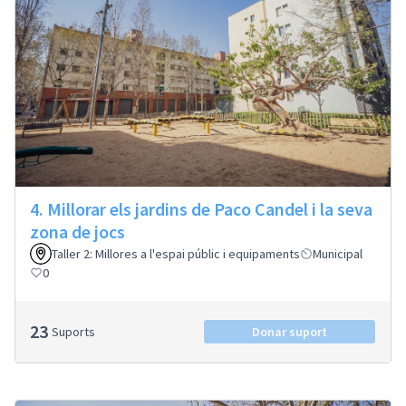
4. Millorar els jardins de Paco Candel i la seva
zona de jocs
Taller 2: Millores a l'espai públic i equipaments
Municipal
0
23
Suports
Donar suport