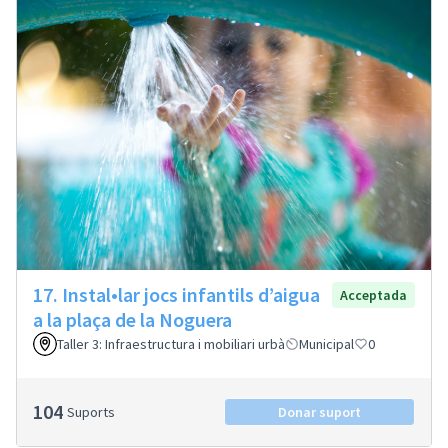
17. Instal•lar jocs infantils d’aigua
Acceptada
a la plaça de la Noguera
Taller 3: Infraestructura i mobiliari urbà
Municipal
0
104
Suports
Donar suport