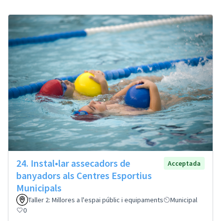
24. Instal•lar assecadors de
Acceptada
banyadors als Centres Esportius
Municipals
Taller 2: Millores a l'espai públic i equipaments
Municipal
0