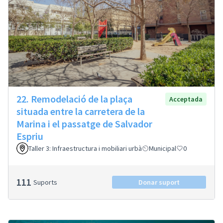
22. Remodelació de la plaça
Acceptada
situada entre la carretera de la
Marina i el passatge de Salvador
Espriu
Taller 3: Infraestructura i mobiliari urbà
Municipal
0
111
Suports
Donar suport