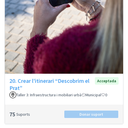
20. Crear l’itinerari “Descobrim el
Acceptada
Prat”
Taller 3: Infraestructura i mobiliari urbà
Municipal
0
75
Suports
Donar suport