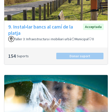
9. Instal•lar bancs al camí de la
Acceptada
platja
Taller 3: Infraestructura i mobiliari urbà
Municipal
0
154
Suports
Donar suport