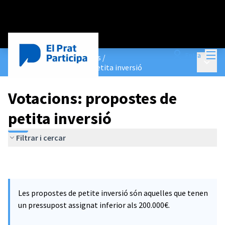
Menú
Entra
Pressupostos Participatius
/
Menú p
Votacions: propostes de petita inversió
Votacions: propostes de
petita inversió
Filtrar i cercar
Les propostes de petite inversió són aquelles que tenen
un pressupost assignat inferior als 200.000€.