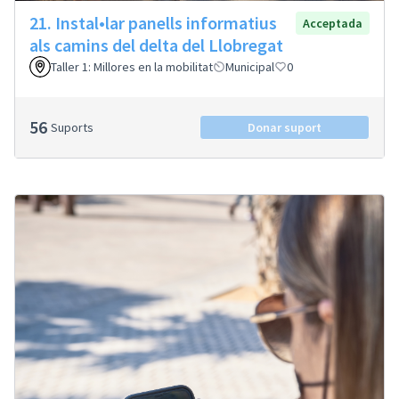
21. Instal•lar panells informatius
Acceptada
als camins del delta del Llobregat
Taller 1: Millores en la mobilitat
Municipal
0
56
Suports
Donar suport