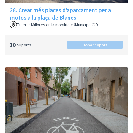
28. Crear més places d’aparcament per a
motos a la plaça de Blanes
Taller 1: Millores en la mobilitat
Municipal
0
10
Suports
Donar suport