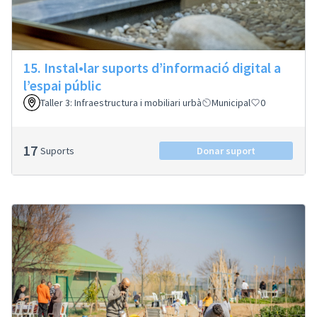
15. Instal•lar suports d’informació digital a
l’espai públic
Taller 3: Infraestructura i mobiliari urbà
Municipal
0
17
Suports
Donar suport