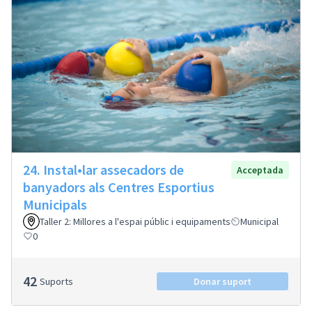
24. Instal•lar assecadors de
Acceptada
banyadors als Centres Esportius
Municipals
Taller 2: Millores a l'espai públic i equipaments
Municipal
0
42
Suports
Donar suport