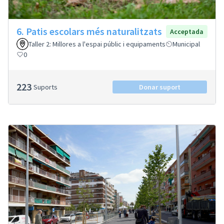
6. Patis escolars més naturalitzats
Acceptada
Taller 2: Millores a l'espai públic i equipaments
Municipal
0
223
Suports
Donar suport