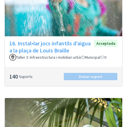
16. Instal•lar jocs infantils d’aigua
Acceptada
a la plaça de Louis Braille
Taller 3: Infraestructura i mobiliari urbà
Municipal
0
140
Suports
Donar suport