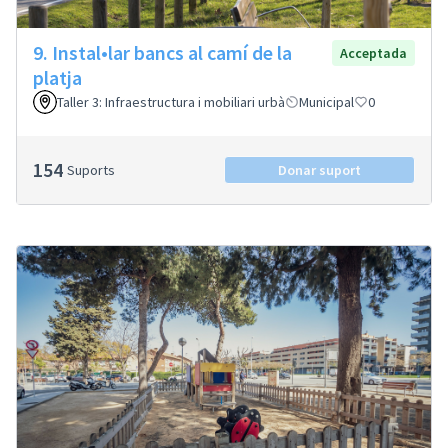
9. Instal•lar bancs al camí de la
Acceptada
platja
Taller 3: Infraestructura i mobiliari urbà
Municipal
0
154
Suports
Donar suport