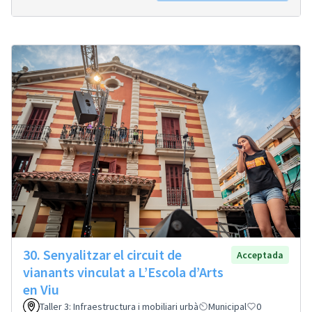
30. Senyalitzar el circuit de
Acceptada
vianants vinculat a L’Escola d’Arts
en Viu
Taller 3: Infraestructura i mobiliari urbà
Municipal
0