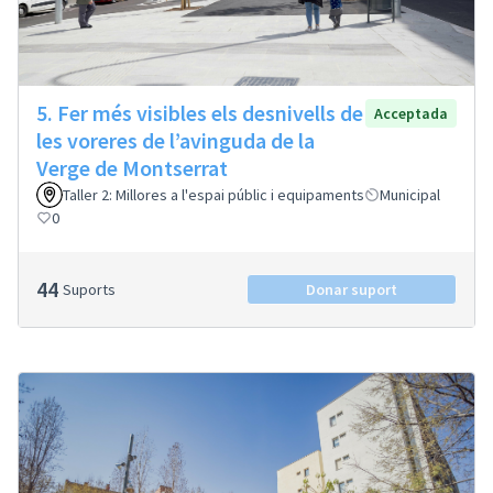
5. Fer més visibles els desnivells de
Acceptada
les voreres de l’avinguda de la
Verge de Montserrat
Taller 2: Millores a l'espai públic i equipaments
Municipal
0
44
Suports
Donar suport