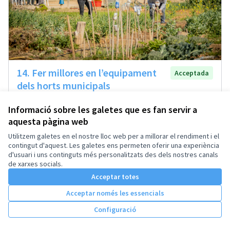
14. Fer millores en l’equipament
Acceptada
dels horts municipals
Taller 3: Infraestructura i mobiliari urbà
Municipal
0
Informació sobre les galetes que es fan servir a
aquesta pàgina web
72
Suports
Donar suport
Utilitzem galetes en el nostre lloc web per a millorar el rendiment i el
contingut d'aquest. Les galetes ens permeten oferir una experiència
d'usuari i uns continguts més personalitzats des dels nostres canals
de xarxes socials.
Acceptar totes
Acceptar només les essencials
Configuració