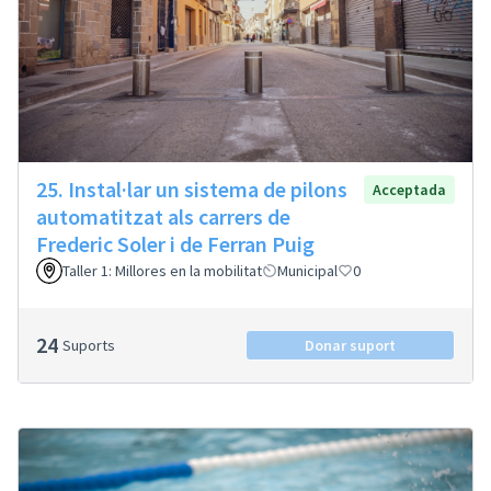
25. Instal·lar un sistema de pilons
Acceptada
automatitzat als carrers de
Frederic Soler i de Ferran Puig
Taller 1: Millores en la mobilitat
Municipal
0
24
Suports
Donar suport