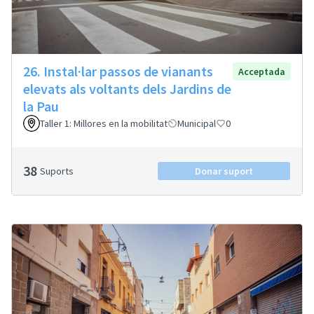
26. Instal·lar passos de vianants
Acceptada
elevats als voltants dels Jardins de
la Pau
Taller 1: Millores en la mobilitat
Municipal
0
38
Suports
Donar suport