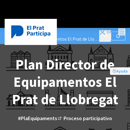
Menú
Entra
Procesos
/
Menú principa
Seguir
Plan Director de Equipamentos El Prat de Llobregat
Plan Director de
Ayuda
Equipamentos El
Prat de Llobregat
#PlaEquipaments
Proceso participativo
(Enlace externo)