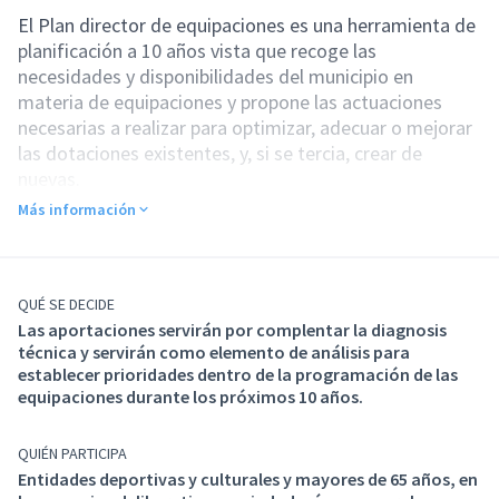
El Plan director de equipaciones es una herramienta de
planificación a 10 años vista que recoge las
necesidades y disponibilidades del municipio en
materia de equipaciones y propone las actuaciones
necesarias a realizar para optimizar, adecuar o mejorar
las dotaciones existentes, y, si se tercia, crear de
nuevas.
Los objetivos básicos de este trabajo son:
Más información
Inventariar las equipaciones existentes, identificando,
ordenando, describiendo y ubicando las equipaciones
segundas tipologías,
Inventariar el suelo de equipaciones, identificando la
QUÉ SE DECIDE
Las aportaciones servirán por complentar la diagnosis
situación urbanística, principales características,
técnica y servirán como elemento de análisis para
propiedad, disponibilidad...
establecer prioridades dentro de la programación de las
Definir la tipología de municipio que es y la que quiere
equipaciones durante los próximos 10 años.
ser en un futuro por el que hace *aserveis municipales,
y analizar qué equipaciones serían necesarios según el
QUIÉN PARTICIPA
modelo de municipio planteado.
Entidades deportivas y culturales y mayores de 65 años, en
Analizar la realidad actual en el municipio y su entorno