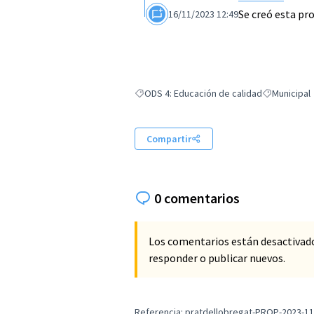
Se creó esta pr
16/11/2023 12:49
ODS 4: Educación de calidad
Municipal
Resultados al filtrar por: ODS 4: Educación 
Resultados al
Compartir
0 comentarios
Los comentarios están desactivad
responder o publicar nuevos.
Referencia: pratdellobregat-PROP-2023-11