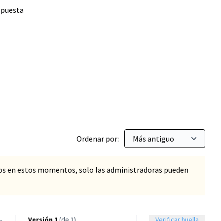
opuesta
de calidad
 filtrar por: Municipal
Ordenar por:
os en estos momentos, solo las administradoras pueden
-
Versión 1
(de 1)
Verificar huella