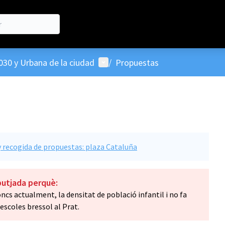
Menú de usuario
030 y Urbana de la ciudad
/
Propuestas
 recogida de propuestas: plaza Cataluña
butjada perquè:
cs actualment, la densitat de població infantil i no fa
escoles bressol al Prat.