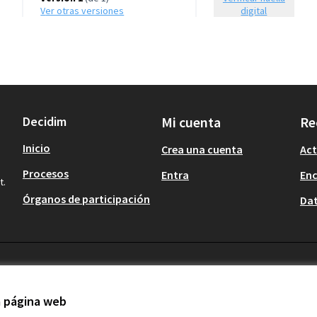
ver otras versiones
digital
Decidim
Mi cuenta
Re
Inicio
Crea una cuenta
Act
Procesos
Entra
En
t.
Órganos de participación
Dat
la página web