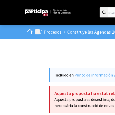
Inicio
Menú principal
/
Procesos
/
Construye las Agendas 2
Incluido en
Punto de información y
Aquesta proposta ha estat re
Aquesta proposta es desestima, don
necessària la construcció de noves 