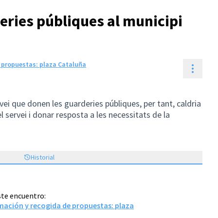
eries públiques al municipi
 propuestas: plaza Cataluña
Contr
vei que donen les guarderies públiques, per tant, caldria
 servei i donar resposta a les necessitats de la
Historial
ste encuentro:
mación y recogida de propuestas: plaza