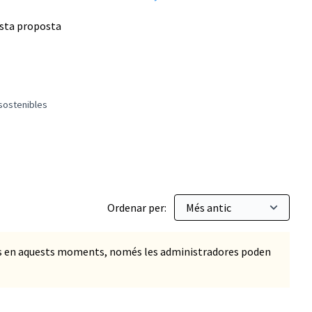
esta proposta
 sostenibles
: Ciutats i comunitats sostenibles
Ordenar per:
ts en aquests moments, només les administradores poden