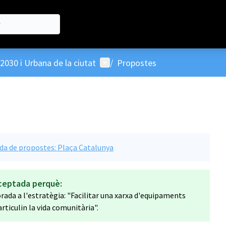
Menú d'usuari
2030 i Urbana de la ciutat
/
Propostes
ida de propostes: Plaça Catalunya
ceptada perquè:
ada a l'estratègia: "Facilitar una xarxa d'equipaments
articulin la vida comunitària".