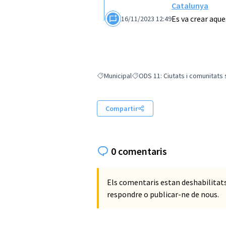
Catalunya
Es va crear aqu
16/11/2023 12:49
Municipal
ODS 11: Ciutats i comunitats
Resultats en filtrar per: Municipal
Resultats en filtrar per: ODS 11
Compartir
0 comentaris
Els comentaris estan deshabilita
respondre o publicar-ne de nous.