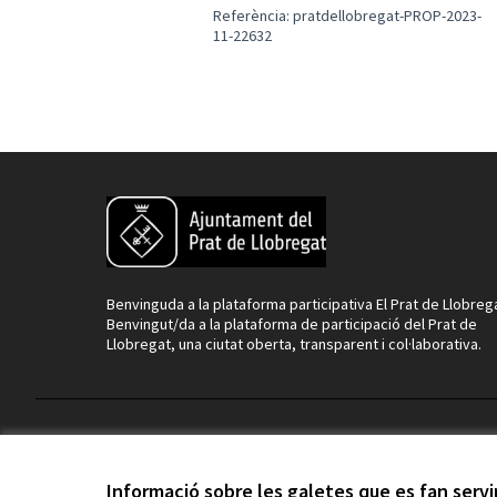
Referència: pratdellobregat-PROP-2023-
11-22632
Benvinguda a la plataforma participativa El Prat de Llobreg
Benvingut/da a la plataforma de participació del Prat de
Llobregat, una ciutat oberta, transparent i col·laborativa.
Termes i condicions d'ús
Configuració de les galetes
Informació sobre les galetes que es fan serv