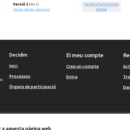
Versió 1
(de 1)
Verifica l'empremta
veure altres versions
digital
Decidim
El meu compte
Re
Inici
Crea un compte
Act
Processos
Entra
Tr
at.
Òrgans de participació
Dad
ir a aquesta pàgina web