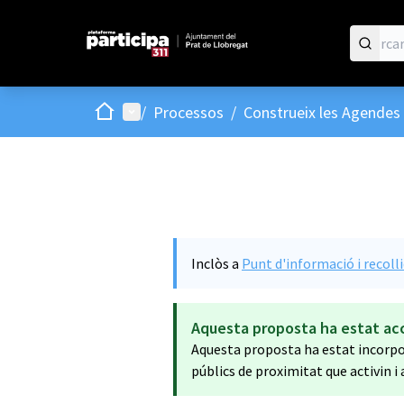
Inici
Menú principal
/
Processos
/
Construeix les Agendes 
Inclòs a
Punt d'informació i recoll
Aquesta proposta ha estat ac
Aquesta proposta ha estat incorpor
públics de proximitat que activin i 