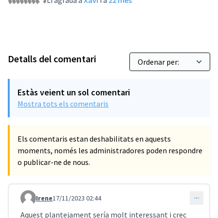
Li agrada a
Xavi
i a
22 més
Detalls del comentari
Estàs veient un sol comentari
Mostra tots els comentaris
Els comentaris estan deshabilitats en aquests
moments, només les administradores poden respondre
o publicar-ne de nous.
Irene
17/11/2023 02:44
Comentari 3730 (respon al comentari 3709)
Aquest plantejament sería molt interessant i crec