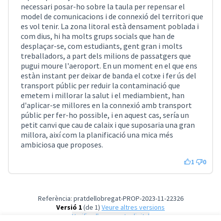
necessari posar-ho sobre la taula per repensar el
model de comunicacions i de connexió del territori que
es vol tenir. La zona litoral està densament poblada i
com dius, hi ha molts grups socials que han de
desplaçar-se, com estudiants, gent gran i molts
treballadors, a part dels milions de passatgers que
pugui moure l'aeroport. En un moment en el que ens
estàn instant per deixar de banda el cotxe i fer ús del
transport públic per reduir la contaminació que
emetem i millorar la salut i el mediambient, han
d'aplicar-se millores en la connexió amb transport
públic per fer-ho possible, i en aquest cas, sería un
petit canvi que cau de calaix i que suposaria una gran
millora, així com la planificació una mica més
ambiciosa que proposes.
1
0
Referència: pratdellobregat-PROP-2023-11-22326
Versió 1
(de 1)
veure altres versions
Verifica l'empremta digital