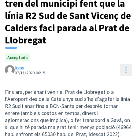
tren del municipi fent que la
línia R2 Sud de Sant Vicenç de
Calders faci parada al Prat de
Llobregat
Acceptada
Irene
Cont
07/11/2023 00:15
Fins ara, per anar i venir al Prat de Llobregat o a
l’Aeroport des de la Catalunya sud s’ha d’agafar la línia
R2 Sud i anar fins a BCN-Sants per desprès tornar
enrere (amb els costos en temps, diners i
aglomeracions que implica), o fer transbord a Gavà, on
sí que hi té parada malgrat tenir menys població (46964
hab. enfront els 65030 hab. del Prat, Idescat 2022).