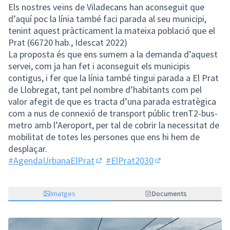
Els nostres veïns de Viladecans han aconseguit que
d’aquí poc la línia també faci parada al seu municipi,
tenint aquest pràcticament la mateixa població que el
Prat (66720 hab., Idescat 2022)
La proposta és que ens sumem a la demanda d’aquest
servei, com ja han fet i aconseguit els municipis
contigus, i fer que la línia també tingui parada a El Prat
de Llobregat, tant pel nombre d’habitants com pel
valor afegit de que es tracta d’una parada estratègica
com a nus de connexió de transport públic trenT2-bus-
metro amb l’Aeroport, per tal de cobrir la necessitat de
mobilitat de totes les persones que ens hi hem de
desplaçar.
#AgendaUrbanaElPrat
#ElPrat2030
(Obrir en una pestanya nova)
(Obrir en una pesta
Imatges
Documents