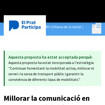
Menú
Entra
Construeix les Agendes 2030 i Urbana de la ciutat
/
Menú p
Propostes
Aquesta proposta ha estat acceptada perquè:
Aquesta proposta ha estat incorporada a l'estratègia:
"Continuar fomentant la mobilitat activa, millorar el
servei i la xarxa de transport públic i garantir la
convivència de diferents tipus de mobilitats".
Millorar la comunicació en